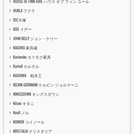
HOUSE OF FINN JUHL ハウス オブ フィン ユール
HUKLA フクラ
IDC大塚
IDEE イデー
JOHN KELLY ジョン・ケリー
KAGURA 家具蔵
Karimoku カリモク家具
Kartell カルテル
KASHIWA 柏木工
KELVIN GIORMANI ケルビン ジョルマーニ
KINGSDOWN キングスダウン
Kitani キタニ
Knoll ノル
KOINOR コイノール
KRISTALIA クリスタリア