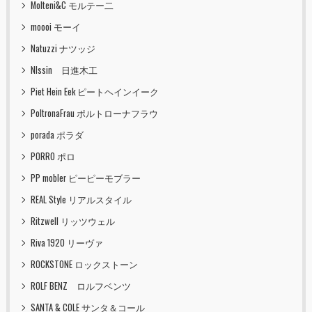
Molteni&C モルテー二
moooi モーイ
Natuzzi ナツッジ
NIssin 日進木工
Piet Hein Eek ピートヘインイーク
PoltronaFrau ポルトローナフラウ
porada ポラダ
PORRO ポロ
PP mobler ピーピーモブラー
REAL Style リアルスタイル
Ritzwell リッツウェル
Riva 1920 リーヴァ
ROCKSTONE ロックストーン
ROLF BENZ ロルフベンツ
SANTA & COLE サンタ＆コール