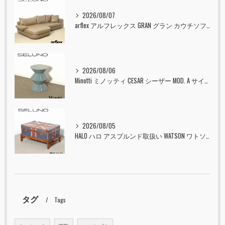
2026/08/07
arflex アルフレックス GRAN グラン カウチソファ 本革 入荷しました！！
2026/08/06
Minotti ミノッティ CESAR シーザー MOD. A サイドテーブル スツール セラドン 入荷しました！！
2026/08/05
HALO ハロ アスプルンド取扱い WATSON ワトソン ミディアム トランク & スタンド セット ユニオンジャック 入荷しました！！
タグ
Tags