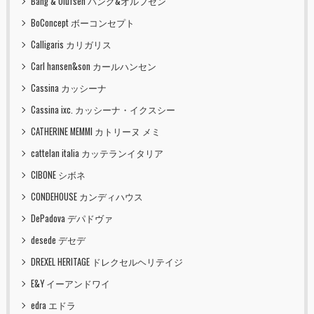
Bang & Olufsen バング&オルフセン
BoConcept ボーコンセプト
Calligaris カリガリス
Carl hansen&son カールハンセン
Cassina カッシーナ
Cassina ixc. カッシーナ・イクスシー
CATHERINE MEMMI カトリーヌ メミ
cattelan italia カッテランイタリア
CIBONE シボネ
CONDEHOUSE カンディハウス
DePadova デパドヴァ
desede デセデ
DREXEL HERITAGE ドレクセルヘリテイジ
E&Y イーアンドワイ
edra エドラ