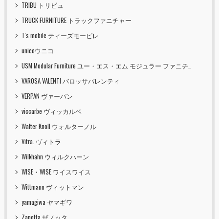
TRIBU トリビュ
TRUCK FURNITURE トラックファニチャー
T's mobile ティーズモービレ
unicoウニコ
USM Modular Furniture ユー・エス・エム モジュラー ファニチャー
VAROSA VALENTI バロッサバレンティ
VERPAN ヴァーパン
viccarbe ヴィッカルベ
Walter Knoll ウォルターノル
Vitra. ヴィトラ
Wilkhahn ウィルクハーン
WISE・WISE ワイスワイス
Wittmann ヴィットマン
yamagiwa ヤマギワ
Zanotta ザノッタ