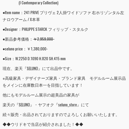
(I Contemporary Collection)
●Item name：241 PRIVE プリヴェ 2人掛ワイドソファ 右ホリゾンタル左
ナロウアーム / X本革
●Designer：PHILIPPE STARCK フィリップ・スタルク
●新品参考価格：
￥2,959,000-
●seluno price：￥1,380,000-
●Size：W.2250 D.1090 H.820 SH.415 mm
現在、楽天『
SELUNO
』にて出品中です。
※高級家具・デザイナーズ家具・ブランド家具 モデルルーム展示品
をメインに在庫数日本一を目指しています！
他にもモデルルーム展示の超美品の家具が
楽天の『
SELUNO
』・ヤフオク『
seluno_store
』にて
続々販売・出品されておりますのでよろしくお願いいたします。
◆◆ウリドキで当店が紹介されました！◆◆