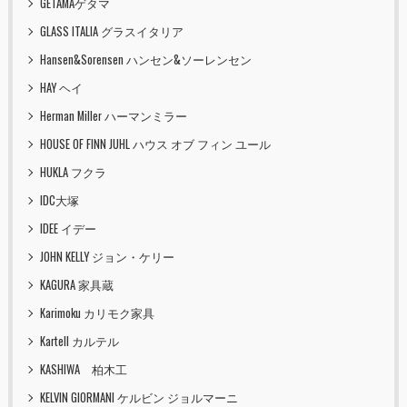
GETAMAゲタマ
GLASS ITALIA グラスイタリア
Hansen&Sorensen ハンセン&ソーレンセン
HAY ヘイ
Herman Miller ハーマンミラー
HOUSE OF FINN JUHL ハウス オブ フィン ユール
HUKLA フクラ
IDC大塚
IDEE イデー
JOHN KELLY ジョン・ケリー
KAGURA 家具蔵
Karimoku カリモク家具
Kartell カルテル
KASHIWA 柏木工
KELVIN GIORMANI ケルビン ジョルマーニ