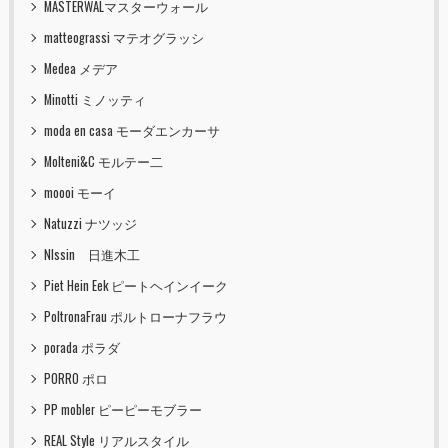
MASTERWALマスターウォール
matteograssi マテオグラッシ
Medea メデア
Minotti ミノッティ
moda en casa モーダエンカーサ
Molteni&C モルテー二
moooi モーイ
Natuzzi ナツッジ
NIssin 日進木工
Piet Hein Eek ピートヘインイーク
PoltronaFrau ポルトローナフラウ
porada ポラダ
PORRO ポロ
PP mobler ピーピーモブラー
REAL Style リアルスタイル