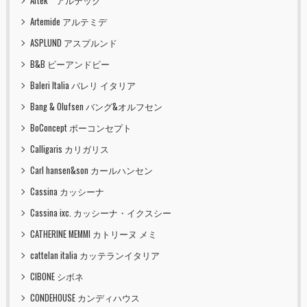
Artek アルテック
Artemide アルテミデ
ASPLUND アスプルンド
B&B ビーアンドビー
Baleri Italia バレリ イタリア
Bang & Olufsen バング&オルフセン
BoConcept ボーコンセプト
Calligaris カリガリス
Carl hansen&son カールハンセン
Cassina カッシーナ
Cassina ixc. カッシーナ・イクスシー
CATHERINE MEMMI カトリーヌ メミ
cattelan italia カッテランイタリア
CIBONE シボネ
CONDEHOUSE カンディハウス