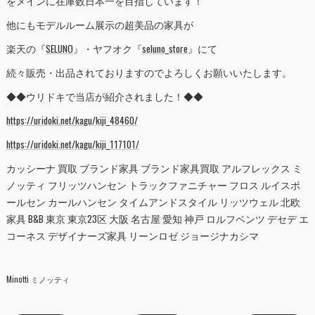
をメインに在庫数日本一を目指しています！
他にもモデルルーム展示の超美品の家具が
楽天の『
SELUNO
』・ヤフオク『
seluno_store
』にて
続々販売・出品されておりますのでよろしくお願いいたします。
◆◆ウリドキで当店が紹介されました！◆◆
https://uridoki.net/kagu/kiji_48460/
https://uridoki.net/kagu/kiji_117101/
カッシーナ 買取 ブランド家具 ブランド家具買取 アルフレックス ミ
ノッティ フリッツハンセン トラックファニチャー フロス ルイスポ
ールセン カールハンセン タイムアンドスタイル リッツウェル 北欧
家具 B&B 東京 東京23区 大阪 名古屋 愛知 神戸 ロルフベンツ デセデ エ
コーネス デザイナーズ家具 リーンロゼ ジョージナカシマ
Minotti ミノッティ