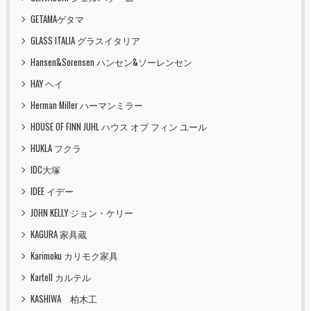
GETAMAゲタマ
GLASS ITALIA グラスイタリア
Hansen&Sorensen ハンセン&ソーレンセン
HAY ヘイ
Herman Miller ハーマンミラー
HOUSE OF FINN JUHL ハウス オブ フィン ユール
HUKLA フクラ
IDC大塚
IDEE イデー
JOHN KELLY ジョン・ケリー
KAGURA 家具蔵
Karimoku カリモク家具
Kartell カルテル
KASHIWA 柏木工