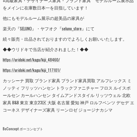
※高級家具・デザイナーズ家具・ブランド家具 モデルルーム展示品
をメインに在庫数日本一を目指しています！
他にもモデルルーム展示の超美品の家具が
楽天の『
SELUNO
』・ヤフオク『
seluno_store
』にて
続々販売・出品されておりますのでよろしくお願いいたします。
◆◆ウリドキで当店が紹介されました！◆◆
https://uridoki.net/kagu/kiji_48460/
https://uridoki.net/kagu/kiji_117101/
カッシーナ 買取 ブランド家具 ブランド家具買取 アルフレックス ミ
ノッティ フリッツハンセン トラックファニチャー フロス ルイスポ
ールセン カールハンセン タイムアンドスタイル リッツウェル 北欧
家具 B&B 東京 東京23区 大阪 名古屋 愛知 神戸 ロルフベンツ デセデ エ
コーネス デザイナーズ家具 リーンロゼ ジョージナカシマ
BoConcept ボーコンセプト