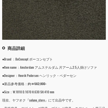
商品詳細
●Brand ：BoConcept ボーコンセプト
●Item name：Amsterdam アムステルダム 片アーム2.5人掛けソファ
●Designer：Henrik Pedersen ヘンリック・ペダーセン
●新品参考価格：
約￥562,900-
●Size：W.1810 D.1070 H.630 SH.410 mm
現在、ヤフオク『
seluno_store
』にて出品中です。