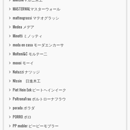
MASTERWALマスターウォール
matteograssi マテオグラッシ
Medea メデア
Minotti ミノッティ
moda en casa モーダエンカーサ
Molteni&C モルテー二
moooi モーイ
Natuzzi ナツッジ
NIssin 日進木工
Piet Hein Eek ピートヘインイーク
PoltronaFrau ポルトローナフラウ
porada ポラダ
PORRO ポロ
PP mobler ピーピーモブラー