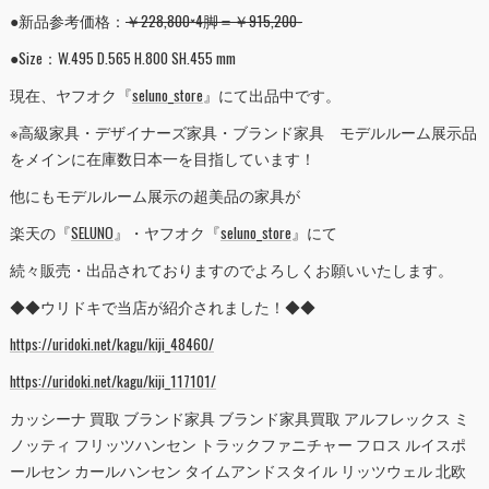
●新品参考価格：
￥228,800×4脚＝￥915,200-
●Size：W.495 D.565 H.800 SH.455 mm
現在、ヤフオク『
seluno_store
』にて出品中です。
※高級家具・デザイナーズ家具・ブランド家具 モデルルーム展示品
をメインに在庫数日本一を目指しています！
他にもモデルルーム展示の超美品の家具が
楽天の『
SELUNO
』・ヤフオク『
seluno_store
』にて
続々販売・出品されておりますのでよろしくお願いいたします。
◆◆ウリドキで当店が紹介されました！◆◆
https://uridoki.net/kagu/kiji_48460/
https://uridoki.net/kagu/kiji_117101/
カッシーナ 買取 ブランド家具 ブランド家具買取 アルフレックス ミ
ノッティ フリッツハンセン トラックファニチャー フロス ルイスポ
ールセン カールハンセン タイムアンドスタイル リッツウェル 北欧