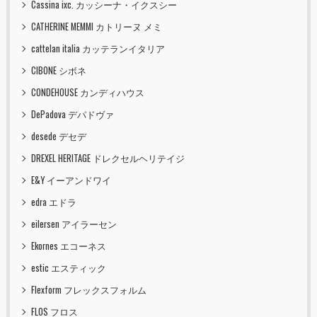
Cassina ixc. カッシーナ・イクスシー
CATHERINE MEMMI カトリーヌ メミ
cattelan italia カッテランイタリア
CIBONE シボネ
CONDEHOUSE カンディハウス
DePadova デパドヴァ
desede デセデ
DREXEL HERITAGE ドレクセルヘリテイジ
E&Y イーアンドワイ
edra エドラ
eilersen アイラーセン
Ekornes エコーネス
estic エスティック
Flexform フレックスフォルム
FLOS フロス