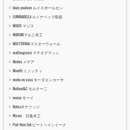
louis poulsen ルイスポールセン
LUMINABELLA ルミナベッラ取扱
MAGIS マジス
MARUNIマルニ木工
MASTERWALマスターウォール
matteograssi マテオグラッシ
Medea メデア
Minotti ミノッティ
moda en casa モーダエンカーサ
Molteni&C モルテー二
moooi モーイ
Natuzzi ナツッジ
NIssin 日進木工
Piet Hein Eek ピートヘインイーク