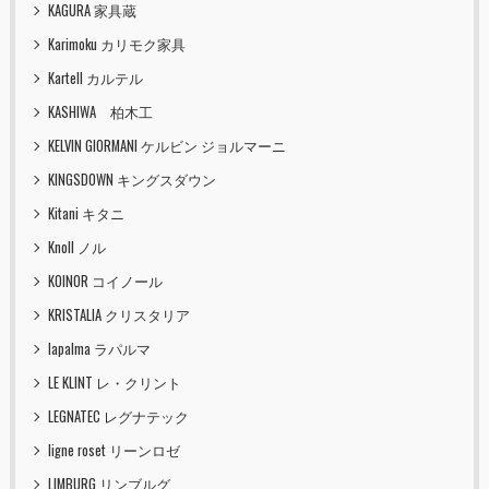
KAGURA 家具蔵
Karimoku カリモク家具
Kartell カルテル
KASHIWA 柏木工
KELVIN GIORMANI ケルビン ジョルマーニ
KINGSDOWN キングスダウン
Kitani キタニ
Knoll ノル
KOINOR コイノール
KRISTALIA クリスタリア
lapalma ラパルマ
LE KLINT レ・クリント
LEGNATEC レグナテック
ligne roset リーンロゼ
LIMBURG リンブルグ