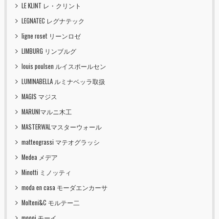
LE KLINT レ・クリント
LEGNATEC レグナテック
ligne roset リーンロゼ
LIMBURG リンブルグ
louis poulsen ルイスポールセン
LUMINABELLA ルミナベッラ取扱
MAGIS マジス
MARUNIマルニ木工
MASTERWALマスターウォール
matteograssi マテオグラッシ
Medea メデア
Minotti ミノッティ
moda en casa モーダエンカーサ
Molteni&C モルテー二
moooi モーイ