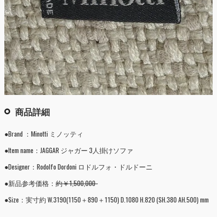
商品詳細
●Brand ：Minotti ミノッティ
●Item name：JAGGAR ジャガー 3人掛けソファ
●Designer：Rodolfo Dordoni ロドルフォ・ドルドーニ
●新品参考価格：
約￥1,500,000-
●Size：実寸約 W.3190(1150＋890＋1150) D.1080 H.820 (SH.380 AH.500) mm