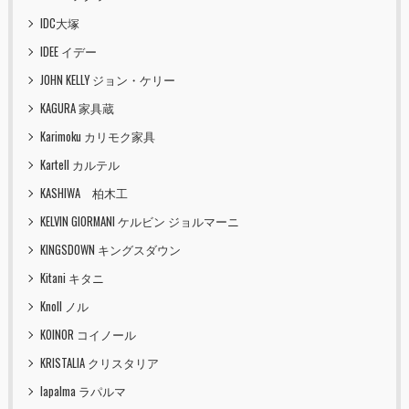
IDC大塚
IDEE イデー
JOHN KELLY ジョン・ケリー
KAGURA 家具蔵
Karimoku カリモク家具
Kartell カルテル
KASHIWA 柏木工
KELVIN GIORMANI ケルビン ジョルマーニ
KINGSDOWN キングスダウン
Kitani キタニ
Knoll ノル
KOINOR コイノール
KRISTALIA クリスタリア
lapalma ラパルマ