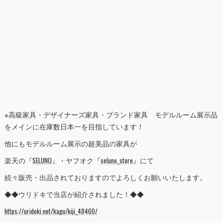
※高級家具・デザイナーズ家具・ブランド家具 モデルルーム展示品
をメインに在庫数日本一を目指しています！
他にもモデルルーム展示の超美品の家具が
楽天の『
SELUNO
』・ヤフオク『
seluno_store
』にて
続々販売・出品されておりますのでよろしくお願いいたします。
◆◆ウリドキで当店が紹介されました！◆◆
https://uridoki.net/kagu/kiji_48460/