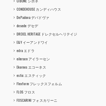
CIBONE シボネ
CONDEHOUSE カンディハウス
DePadova デパドヴァ
desede デセデ
DREXEL HERITAGE ドレクセルヘリテイジ
E&Y イーアンドワイ
edra エドラ
eilersen アイラーセン
Ekornes エコーネス
estic エスティック
Flexform フレックスフォルム
FLOS フロス
FOSCARINI フォスカリーニ