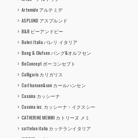
Artemide アルテミデ
ASPLUND アスプルンド
B&B ビーアンドビー
Baleri Italia バレリ イタリア
Bang & Olufsen バング&オルフセン
BoConcept ボーコンセプト
Calligaris カリガリス
Carl hansen&son カールハンセン
Cassina カッシーナ
Cassina ixc. カッシーナ・イクスシー
CATHERINE MEMMI カトリーヌ メミ
cattelan italia カッテランイタリア