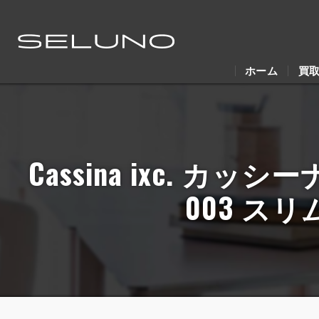
ホーム
買
Cassina ixc. カッ
003 ス