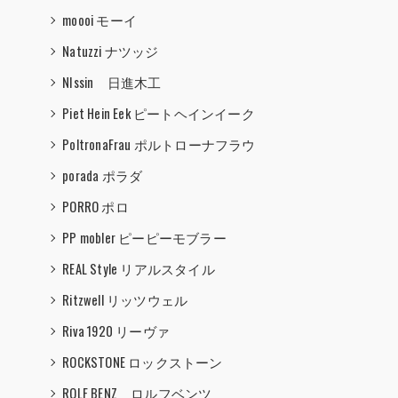
moooi モーイ
Natuzzi ナツッジ
NIssin 日進木工
Piet Hein Eek ピートヘインイーク
PoltronaFrau ポルトローナフラウ
porada ポラダ
PORRO ポロ
PP mobler ピーピーモブラー
REAL Style リアルスタイル
Ritzwell リッツウェル
Riva 1920 リーヴァ
ROCKSTONE ロックストーン
ROLF BENZ ロルフベンツ