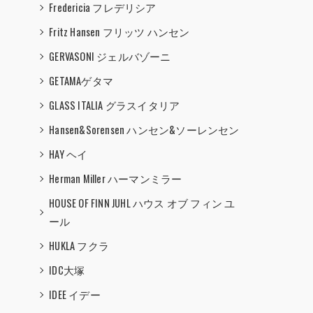
Fredericia フレデリシア
Fritz Hansen フリッツ ハンセン
GERVASONI ジェルバゾーニ
GETAMAゲタマ
GLASS ITALIA グラスイタリア
Hansen&Sorensen ハンセン&ソーレンセン
HAY ヘイ
Herman Miller ハーマンミラー
HOUSE OF FINN JUHL ハウス オブ フィン ユ
ール
HUKLA フクラ
IDC大塚
IDEE イデー