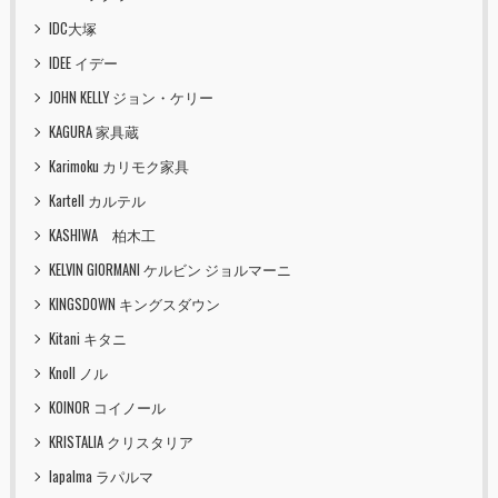
IDC大塚
IDEE イデー
JOHN KELLY ジョン・ケリー
KAGURA 家具蔵
Karimoku カリモク家具
Kartell カルテル
KASHIWA 柏木工
KELVIN GIORMANI ケルビン ジョルマーニ
KINGSDOWN キングスダウン
Kitani キタニ
Knoll ノル
KOINOR コイノール
KRISTALIA クリスタリア
lapalma ラパルマ