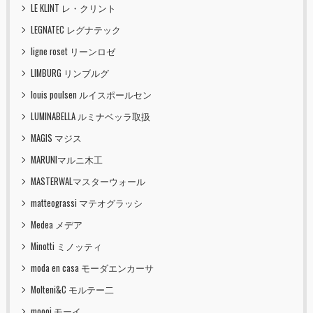
LE KLINT レ・クリント
LEGNATEC レグナテック
ligne roset リーンロゼ
LIMBURG リンブルグ
louis poulsen ルイスポールセン
LUMINABELLA ルミナベッラ取扱
MAGIS マジス
MARUNIマルニ木工
MASTERWALマスターウォール
matteograssi マテオグラッシ
Medea メデア
Minotti ミノッティ
moda en casa モーダエンカーサ
Molteni&C モルテー二
moooi モーイ