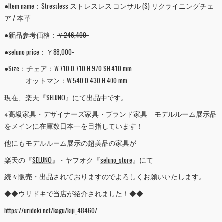
●Item name：Stressless ストレスレス コンサル (S) リクライニングチェ
ア / 本革
●新品参考価格：
￥246,400-
●seluno price：￥88,000-
●Size：チェア：W.710 D.710 H.970 SH.410 mm
オットマン：W.540 D.430 H.400 mm
現在、楽天『
SELUNO
』にて出品中です。
※高級家具・デザイナーズ家具・ブランド家具 モデルルーム展示品
をメインに在庫数日本一を目指しています！
他にもモデルルーム展示の超美品の家具が
楽天の『
SELUNO
』・ヤフオク『
seluno_store
』にて
続々販売・出品されておりますのでよろしくお願いいたします。
◆◆ウリドキで当店が紹介されました！◆◆
https://uridoki.net/kagu/kiji_48460/