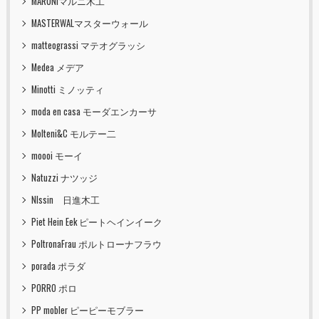
MARUNIマルニ木工
MASTERWALマスターウォール
matteograssi マテオグラッシ
Medea メデア
Minotti ミノッティ
moda en casa モーダエンカーサ
Molteni&C モルテー二
moooi モーイ
Natuzzi ナツッジ
NIssin 日進木工
Piet Hein Eek ピートヘインイーク
PoltronaFrau ポルトローナフラウ
porada ポラダ
PORRO ポロ
PP mobler ピーピーモブラー