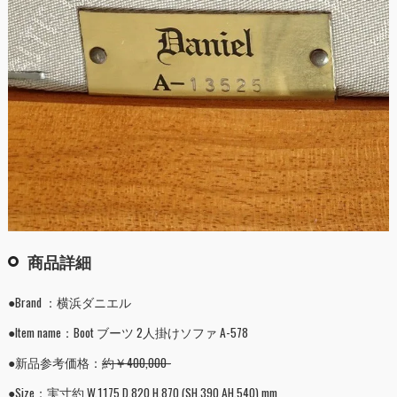
商品詳細
●Brand ：横浜ダニエル
●Item name：Boot ブーツ 2人掛けソファ A-578
●新品参考価格：
約￥400,000-
●Size：実寸約 W.1175 D.820 H.870 (SH.390 AH.540) mm