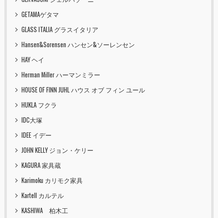
GETAMAゲタマ
GLASS ITALIA グラスイタリア
Hansen&Sorensen ハンセン&ソーレンセン
HAY ヘイ
Herman Miller ハーマンミラー
HOUSE OF FINN JUHL ハウス オブ フィン ユール
HUKLA フクラ
IDC大塚
IDEE イデー
JOHN KELLY ジョン・ケリー
KAGURA 家具蔵
Karimoku カリモク家具
Kartell カルテル
KASHIWA 柏木工