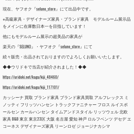
現在、ヤフオク『
seluno_store
』にて出品中です。
※高級家具・デザイナーズ家具・ブランド家具 モデルルーム展示品
をメインに在庫数日本一を目指しています！
他にもモデルルーム展示の超美品の家具が
楽天の『
SELUNO
』・ヤフオク『
seluno_store
』にて
続々販売・出品されておりますのでよろしくお願いいたします。
◆◆ウリドキで当店が紹介されました！◆◆
https://uridoki.net/kagu/kiji_48460/
https://uridoki.net/kagu/kiji_117101/
カッシーナ 買取 ブランド家具 ブランド家具買取 アルフレックス ミ
ノッティ フリッツハンセン トラックファニチャー フロス ルイスポ
ールセン カールハンセン タイムアンドスタイル リッツウェル 北欧
家具 B&B 東京 東京23区 大阪 名古屋 愛知 神戸 ロルフベンツ デセデ エ
コーネス デザイナーズ家具 リーンロゼ ジョージナカシマ