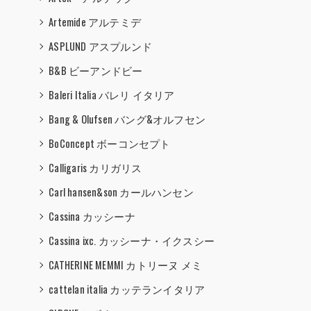
Artemide アルテミデ
ASPLUND アスプルンド
B&B ビーアンドビー
Baleri Italia バレリ イタリア
Bang & Olufsen バング&オルフセン
BoConcept ボーコンセプト
Calligaris カリガリス
Carl hansen&son カールハンセン
Cassina カッシーナ
Cassina ixc. カッシーナ・イクスシー
CATHERINE MEMMI カトリーヌ メミ
cattelan italia カッテランイタリア