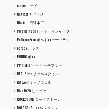
moooi モーイ
Natuzzi ナツッジ
NIssin 日進木工
Piet Hein Eek ピートヘインイーク
PoltronaFrau ポルトローナフラウ
porada ポラダ
PORRO ポロ
PP mobler ピーピーモブラー
REAL Style リアルスタイル
Ritzwell リッツウェル
Riva 1920 リーヴァ
ROCKSTONE ロックストーン
ROLF BENZ ロルフベンツ