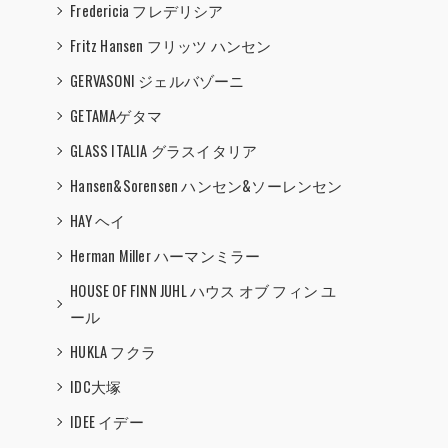
Fredericia フレデリシア
Fritz Hansen フリッツ ハンセン
GERVASONI ジェルバゾーニ
GETAMAゲタマ
GLASS ITALIA グラスイタリア
Hansen&Sorensen ハンセン&ソーレンセン
HAY ヘイ
Herman Miller ハーマンミラー
HOUSE OF FINN JUHL ハウス オブ フィン ユ
ール
HUKLA フクラ
IDC大塚
IDEE イデー