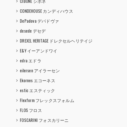
CIBONE シボネ
CONDEHOUSE カンディハウス
DePadova デパドヴァ
desede デセデ
DREXEL HERITAGE ドレクセルヘリテイジ
E&Y イーアンドワイ
edra エドラ
eilersen アイラーセン
Ekornes エコーネス
estic エスティック
Flexform フレックスフォルム
FLOS フロス
FOSCARINI フォスカリーニ