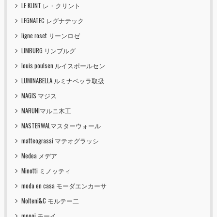
LE KLINT レ・クリント
LEGNATEC レグナテック
ligne roset リーンロゼ
LIMBURG リンブルグ
louis poulsen ルイスポールセン
LUMINABELLA ルミナベッラ取扱
MAGIS マジス
MARUNIマルニ木工
MASTERWALマスターウォール
matteograssi マテオグラッシ
Medea メデア
Minotti ミノッティ
moda en casa モーダエンカーサ
Molteni&C モルテー二
moooi モーイ