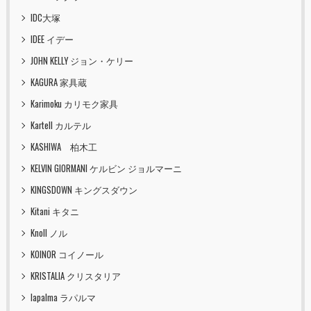
IDC大塚
IDEE イデー
JOHN KELLY ジョン・ケリー
KAGURA 家具蔵
Karimoku カリモク家具
Kartell カルテル
KASHIWA 柏木工
KELVIN GIORMANI ケルビン ジョルマーニ
KINGSDOWN キングスダウン
Kitani キタニ
Knoll ノル
KOINOR コイノール
KRISTALIA クリスタリア
lapalma ラパルマ