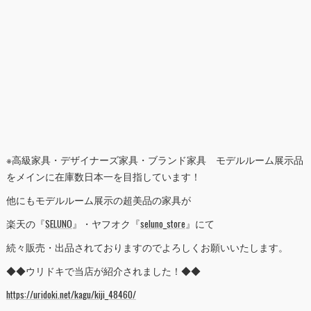
※高級家具・デザイナーズ家具・ブランド家具 モデルルーム展示品
をメインに在庫数日本一を目指しています！
他にもモデルルーム展示の超美品の家具が
楽天の『
SELUNO
』・ヤフオク『
seluno_store
』にて
続々販売・出品されておりますのでよろしくお願いいたします。
◆◆ウリドキで当店が紹介されました！◆◆
https://uridoki.net/kagu/kiji_48460/