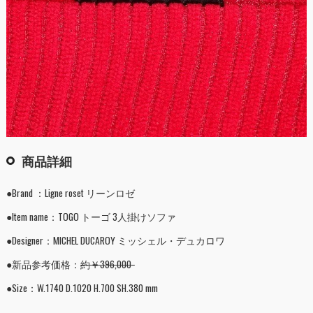
商品詳細
●Brand ：Ligne roset リーンロゼ
●Item name：TOGO トーゴ 3人掛けソファ
●Designer：MICHEL DUCAROY ミッシェル・デュカロワ
●新品参考価格：
約￥396,000-
●Size：W.1740 D.1020 H.700 SH.380 mm