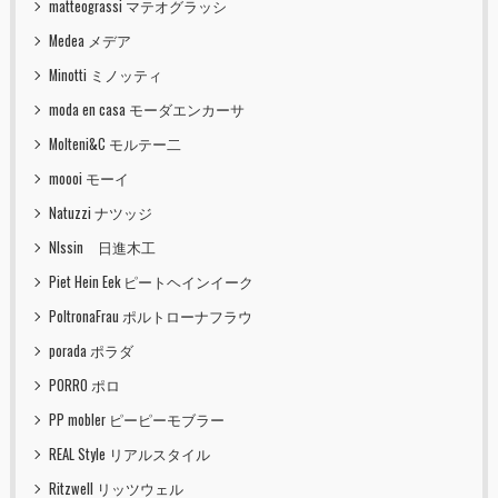
matteograssi マテオグラッシ
Medea メデア
Minotti ミノッティ
moda en casa モーダエンカーサ
Molteni&C モルテー二
moooi モーイ
Natuzzi ナツッジ
NIssin 日進木工
Piet Hein Eek ピートヘインイーク
PoltronaFrau ポルトローナフラウ
porada ポラダ
PORRO ポロ
PP mobler ピーピーモブラー
REAL Style リアルスタイル
Ritzwell リッツウェル