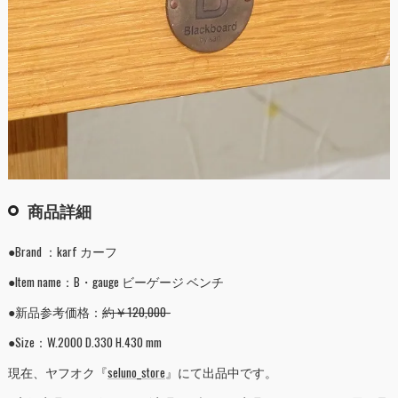
商品詳細
●Brand ：karf カーフ
●Item name：B・gauge ビーゲージ ベンチ
●新品参考価格：
約￥120,000-
●Size：W.2000 D.330 H.430 mm
現在、ヤフオク『
seluno_store
』にて出品中です。