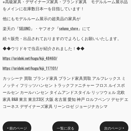
※高級家具・デザイナーズ家具・ブランド家具 モデルルーム展示品
をメインに在庫数日本一を目指しています！
他にもモデルルーム展示の超美品の家具が
楽天の『
SELUNO
』・ヤフオク『
seluno_store
』にて
続々販売・出品されておりますのでよろしくお願いいたします。
◆◆ウリドキで当店が紹介されました！◆◆
https://uridoki.net/kagu/kiji_48460/
https://uridoki.net/kagu/kiji_117101/
カッシーナ 買取 ブランド家具 ブランド家具買取 アルフレックス ミ
ノッティ フリッツハンセン トラックファニチャー フロス ルイスポ
ールセン カールハンセン タイムアンドスタイル リッツウェル 北欧
家具 B&B 東京 東京23区 大阪 名古屋 愛知 神戸 ロルフベンツ デセデ エ
コーネス デザイナーズ家具 リーンロゼ ジョージナカシマ
< 前のページ
一覧に戻る
次のページ >