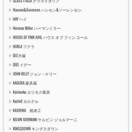
GLASS ITALIA グラスイタリア
Hansen&Sorensen ハンセン&ソーレンセン
HAY ヘイ
Herman Miller ハーマンミラー
HOUSE OF FINN JUHL ハウス オブ フィン ユール
HUKLA フクラ
IDC大塚
IDEE イデー
JOHN KELLY ジョン・ケリー
KAGURA 家具蔵
Karimoku カリモク家具
Kartell カルテル
KASHIWA 柏木工
KELVIN GIORMANI ケルビン ジョルマーニ
KINGSDOWN キングスダウン