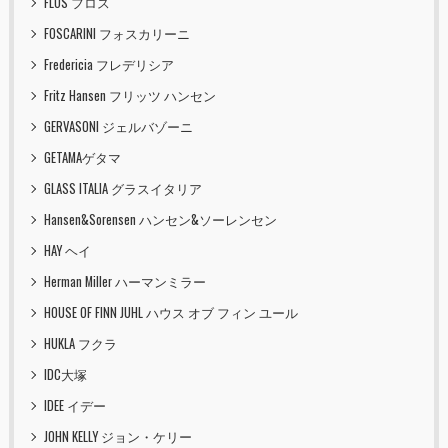
FLOS フロス
FOSCARINI フォスカリーニ
Fredericia フレデリシア
Fritz Hansen フリッツ ハンセン
GERVASONI ジェルバゾーニ
GETAMAゲタマ
GLASS ITALIA グラスイタリア
Hansen&Sorensen ハンセン&ソーレンセン
HAY ヘイ
Herman Miller ハーマンミラー
HOUSE OF FINN JUHL ハウス オブ フィン ユール
HUKLA フクラ
IDC大塚
IDEE イデー
JOHN KELLY ジョン・ケリー