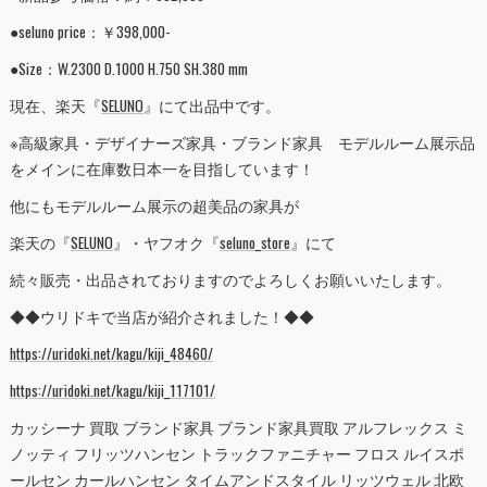
●seluno price：￥398,000-
●Size：W.2300 D.1000 H.750 SH.380 mm
現在、楽天『
SELUNO
』にて出品中です。
※高級家具・デザイナーズ家具・ブランド家具 モデルルーム展示品
をメインに在庫数日本一を目指しています！
他にもモデルルーム展示の超美品の家具が
楽天の『
SELUNO
』・ヤフオク『
seluno_store
』にて
続々販売・出品されておりますのでよろしくお願いいたします。
◆◆ウリドキで当店が紹介されました！◆◆
https://uridoki.net/kagu/kiji_48460/
https://uridoki.net/kagu/kiji_117101/
カッシーナ 買取 ブランド家具 ブランド家具買取 アルフレックス ミ
ノッティ フリッツハンセン トラックファニチャー フロス ルイスポ
ールセン カールハンセン タイムアンドスタイル リッツウェル 北欧