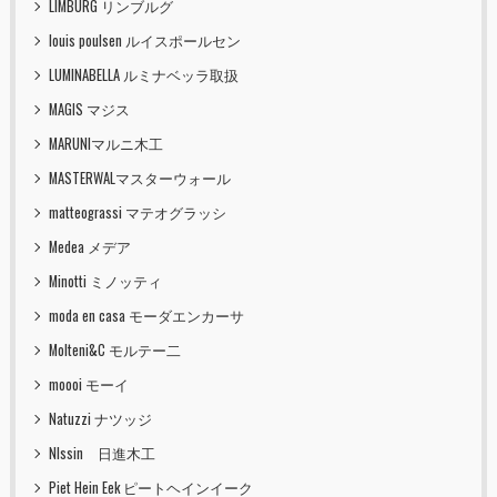
LIMBURG リンブルグ
louis poulsen ルイスポールセン
LUMINABELLA ルミナベッラ取扱
MAGIS マジス
MARUNIマルニ木工
MASTERWALマスターウォール
matteograssi マテオグラッシ
Medea メデア
Minotti ミノッティ
moda en casa モーダエンカーサ
Molteni&C モルテー二
moooi モーイ
Natuzzi ナツッジ
NIssin 日進木工
Piet Hein Eek ピートヘインイーク