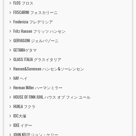
FLOS フロス
FOSCARINI フォスカリーニ
Fredericia フレデリシア
Fritz Hansen フリッツ ハンセン
GERVASONI ジェルバゾーニ
GETAMAゲタマ
GLASS ITALIA グラスイタリア
Hansen&Sorensen ハンセン&ソーレンセン
HAY ヘイ
Herman Miller ハーマンミラー
HOUSE OF FINN JUHL ハウス オブ フィン ユール
HUKLA フクラ
IDC大塚
IDEE イデー
JOHN KELLY ジョン・ケリー