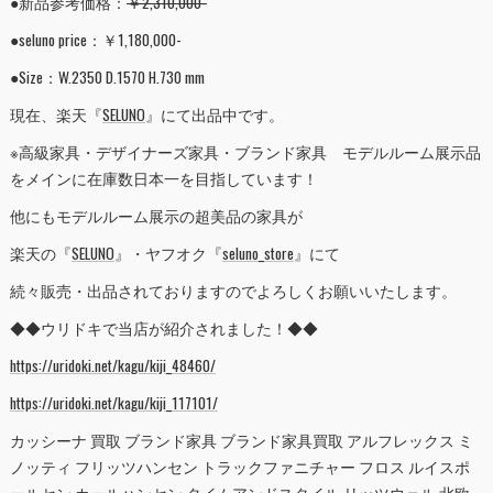
●新品参考価格：
￥2,310,000-
●seluno price：￥1,180,000-
●Size：W.2350 D.1570 H.730 mm
現在、楽天『
SELUNO
』にて出品中です。
※高級家具・デザイナーズ家具・ブランド家具 モデルルーム展示品
をメインに在庫数日本一を目指しています！
他にもモデルルーム展示の超美品の家具が
楽天の『
SELUNO
』・ヤフオク『
seluno_store
』にて
続々販売・出品されておりますのでよろしくお願いいたします。
◆◆ウリドキで当店が紹介されました！◆◆
https://uridoki.net/kagu/kiji_48460/
https://uridoki.net/kagu/kiji_117101/
カッシーナ 買取 ブランド家具 ブランド家具買取 アルフレックス ミ
ノッティ フリッツハンセン トラックファニチャー フロス ルイスポ
ールセン カールハンセン タイムアンドスタイル リッツウェル 北欧