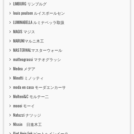
LIMBURG リンブルグ
louis poulsen ルイスポールセン
LUMINABELLA ルミナベッラ取扱
MAGIS マジス
MARUNIマルニ木工
MASTERWALマスターウォール
matteograssi マテオグラッシ
Medea メデア
Minotti ミノッティ
moda en casa モーダエンカーサ
Molteni&C モルテー二
moooi モーイ
Natuzzi ナツッジ
NIssin 日進木工
Piet Hein Eek ピートヘインイーク