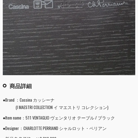
商品詳細
●Brand ：Cassina カッシーナ
(I MAESTRI COLLECTION イ マエストリ コレクション)
●Item name：511 VENTAGLIO ヴェンタリオ テーブル / ブラック
●Designer：CHARLOTTE PERRIAND シャルロット・ペリアン