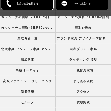
電話で査定依頼する
LINEで査定する
ホーム
コンセプト
カッシーナの買取･SELUNOの口コミ情報
カッシーナの買取･SELUNOの評判
カッシーナの買取･SELUNOのお客様の声
買取の流れ
買取商品一覧
ブランド家具 デザイナーズ家具 高級オフィス家具
北欧家具 ビンテージ家具 アンティーク家具
国産ブランド家具
高級家電
ライティング 照明
高級オーディオ
一般家具家電
高級ファニチャー クリーニング
よくある質問
新着情報
アクセス
セルーノ
買取実績