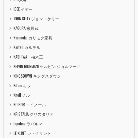
IDEE イデー
JOHN KELLY ジョン・ケリー
KAGURA 家具蔵
Karimoku カリモク家具
Kartell カルテル
KASHIWA 柏木工
KELVIN GIORMANI ケルビン ジョルマーニ
KINGSDOWN キングスダウン
Kitani キタニ
Knoll ノル
KOINOR コイノール
KRISTALIA クリスタリア
lapalma ラパルマ
LE KLINT レ・クリント