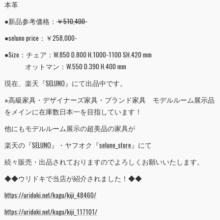
本革
●新品参考価格：
￥510,400-
●seluno price：￥258,000-
●Size：チェア：W.850 D.800 H.1000-1100 SH.420 mm
オットマン：W.550 D.390 H.400 mm
現在、楽天『
SELUNO
』にて出品中です。
※高級家具・デザイナーズ家具・ブランド家具 モデルルーム展示品
をメインに在庫数日本一を目指しています！
他にもモデルルーム展示の超美品の家具が
楽天の『
SELUNO
』・ヤフオク『
seluno_store
』にて
続々販売・出品されておりますのでよろしくお願いいたします。
◆◆ウリドキで当店が紹介されました！◆◆
https://uridoki.net/kagu/kiji_48460/
https://uridoki.net/kagu/kiji_117101/