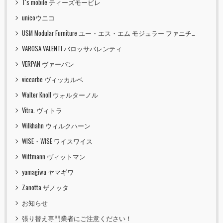
T's mobile ティーズモービレ
unicoウニコ
USM Modular Furniture ユー・エス・エム モジュラー ファニチャー
VAROSA VALENTI バロッサバレンティ
VERPAN ヴァーパン
viccarbe ヴィッカルベ
Walter Knoll ウォルターノル
Vitra. ヴィトラ
Wilkhahn ウィルクハーン
WISE・WISE ワイスワイス
Wittmann ヴィットマン
yamagiwa ヤマギワ
Zanotta ザノッタ
お知らせ
張り替え専門業者にご注意ください！