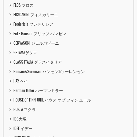
FLOS フロス
FOSCARINI フォスカリーニ
Fredericia フレデリシア
Fritz Hansen フリッツ ハンセン
GERVASONI ジェルバゾーニ
GETAMAゲタマ
GLASS ITALIA グラスイタリア
Hansen&Sorensen ハンセン&ソーレンセン
HAY ヘイ
Herman Miller ハーマンミラー
HOUSE OF FINN JUHL ハウス オブ フィン ユール
HUKLA フクラ
IDC大塚
IDEE イデー