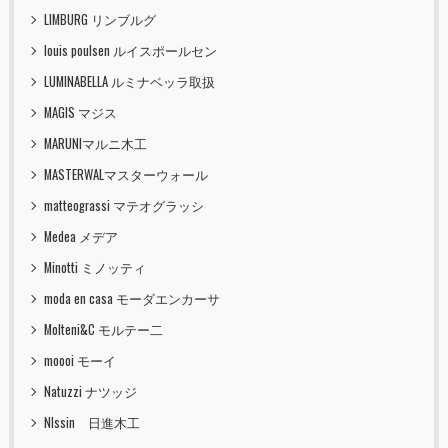
LIMBURG リンブルグ
louis poulsen ルイスポールセン
LUMINABELLA ルミナベッラ取扱
MAGIS マジス
MARUNIマルニ木工
MASTERWALマスターウォール
matteograssi マテオグラッシ
Medea メデア
Minotti ミノッティ
moda en casa モーダエンカーサ
Molteni&C モルテー二
moooi モーイ
Natuzzi ナツッジ
NIssin 日進木工