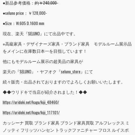
●新品参考価格：
約￥240,000-
●seluno price：￥128,000-
●Size：W.605 D.1600 mm
現在、楽天『
SELUNO
』にて出品中です。
※高級家具・デザイナーズ家具・ブランド家具 モデルルーム展示品
をメインに在庫数日本一を目指しています！
他にもモデルルーム展示の超美品の家具が
楽天の『
SELUNO
』・ヤフオク『
seluno_store
』にて
続々販売・出品されておりますのでよろしくお願いいたします。
◆◆ウリドキで当店が紹介されました！◆◆
https://uridoki.net/kagu/kiji_48460/
https://uridoki.net/kagu/kiji_117101/
カッシーナ 買取 ブランド家具 ブランド家具買取 アルフレックス ミ
ノッティ フリッツハンセン トラックファニチャー フロス ルイスポ