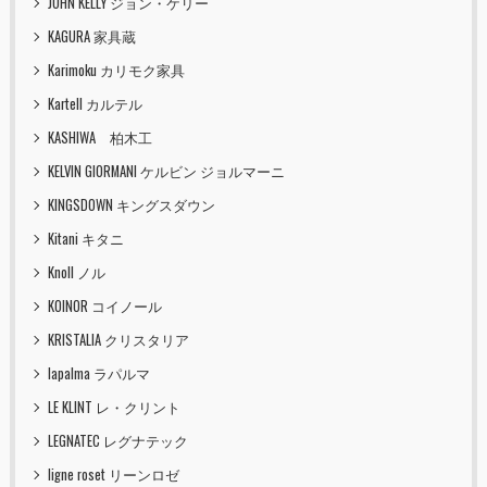
JOHN KELLY ジョン・ケリー
KAGURA 家具蔵
Karimoku カリモク家具
Kartell カルテル
KASHIWA 柏木工
KELVIN GIORMANI ケルビン ジョルマーニ
KINGSDOWN キングスダウン
Kitani キタニ
Knoll ノル
KOINOR コイノール
KRISTALIA クリスタリア
lapalma ラパルマ
LE KLINT レ・クリント
LEGNATEC レグナテック
ligne roset リーンロゼ