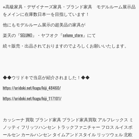
※高級家具・デザイナーズ家具・ブランド家具 モデルルーム展示品
をメインに在庫数日本一を目指しています！
他にもモデルルーム展示の超美品の家具が
楽天の『
SELUNO
』・ヤフオク『
seluno_store
』にて
続々販売・出品されておりますのでよろしくお願いいたします。
◆◆ウリドキで当店が紹介されました！◆◆
https://uridoki.net/kagu/kiji_48460/
https://uridoki.net/kagu/kiji_117101/
カッシーナ 買取 ブランド家具 ブランド家具買取 アルフレックス ミ
ノッティ フリッツハンセン トラックファニチャー フロス ルイスポ
ールセン カールハンセン タイムアンドスタイル リッツウェル 北欧