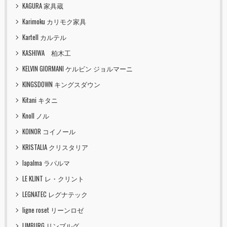
KAGURA 家具蔵
Karimoku カリモク家具
Kartell カルテル
KASHIWA 柏木工
KELVIN GIORMANI ケルビン ジョルマーニ
KINGSDOWN キングスダウン
Kitani キタニ
Knoll ノル
KOINOR コイノール
KRISTALIA クリスタリア
lapalma ラパルマ
LE KLINT レ・クリント
LEGNATEC レグナテック
ligne roset リーンロゼ
LIMBURG リンブルグ