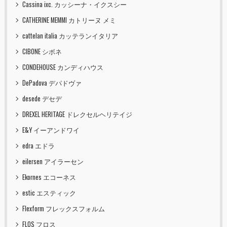
Cassina ixc. カッシーナ・イクスシー
CATHERINE MEMMI カトリーヌ メミ
cattelan italia カッテランイタリア
CIBONE シボネ
CONDEHOUSE カンディハウス
DePadova デパドヴァ
desede デセデ
DREXEL HERITAGE ドレクセルヘリテイジ
E&Y イーアンドワイ
edra エドラ
eilersen アイラーセン
Ekornes エコーネス
estic エスティック
Flexform フレックスフォルム
FLOS フロス