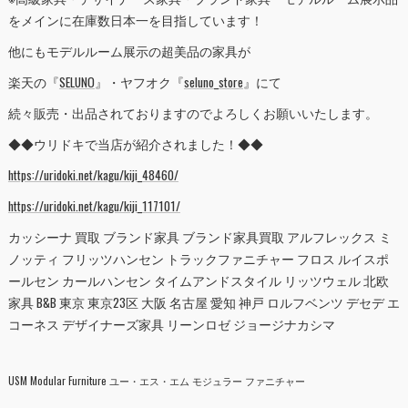
をメインに在庫数日本一を目指しています！
他にもモデルルーム展示の超美品の家具が
楽天の『
SELUNO
』・ヤフオク『
seluno_store
』にて
続々販売・出品されておりますのでよろしくお願いいたします。
◆◆ウリドキで当店が紹介されました！◆◆
https://uridoki.net/kagu/kiji_48460/
https://uridoki.net/kagu/kiji_117101/
カッシーナ 買取 ブランド家具 ブランド家具買取 アルフレックス ミ
ノッティ フリッツハンセン トラックファニチャー フロス ルイスポ
ールセン カールハンセン タイムアンドスタイル リッツウェル 北欧
家具 B&B 東京 東京23区 大阪 名古屋 愛知 神戸 ロルフベンツ デセデ エ
コーネス デザイナーズ家具 リーンロゼ ジョージナカシマ
USM Modular Furniture ユー・エス・エム モジュラー ファニチャー