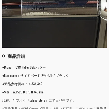
商品詳細
●Brand ：USM Haller USMハラー
●Item name：サイドボード 2列×2段 / ブラック
●新品参考価格：
￥334,342-
●Size：W.1523 D.373 H.740 mm
現在、ヤフオク『
seluno_store
』にて出品中です。
※高級家具・デザイナーズ家具・ブランド家具 モデルルーム展示品