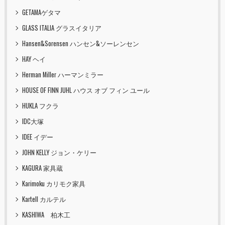
GETAMAゲタマ
GLASS ITALIA グラスイタリア
Hansen&Sorensen ハンセン&ソーレンセン
HAY ヘイ
Herman Miller ハーマンミラー
HOUSE OF FINN JUHL ハウス オブ フィン ユール
HUKLA フクラ
IDC大塚
IDEE イデー
JOHN KELLY ジョン・ケリー
KAGURA 家具蔵
Karimoku カリモク家具
Kartell カルテル
KASHIWA 柏木工