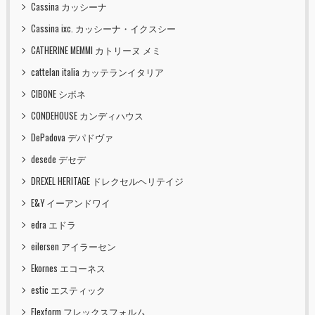
Cassina カッシーナ
Cassina ixc. カッシーナ・イクスシー
CATHERINE MEMMI カトリーヌ メミ
cattelan italia カッテランイタリア
CIBONE シボネ
CONDEHOUSE カンディハウス
DePadova デパドヴァ
desede デセデ
DREXEL HERITAGE ドレクセルヘリテイジ
E&Y イーアンドワイ
edra エドラ
eilersen アイラーセン
Ekornes エコーネス
estic エスティック
Flexform フレックスフォルム