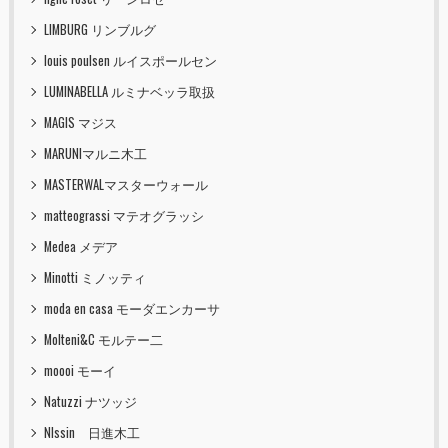
LIMBURG リンブルグ
louis poulsen ルイスポールセン
LUMINABELLA ルミナベッラ取扱
MAGIS マジス
MARUNIマルニ木工
MASTERWALマスターウォール
matteograssi マテオグラッシ
Medea メデア
Minotti ミノッティ
moda en casa モーダエンカーサ
Molteni&C モルテー二
moooi モーイ
Natuzzi ナツッジ
NIssin 日進木工