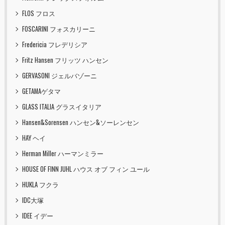
FLOS フロス
FOSCARINI フォスカリーニ
Fredericia フレデリシア
Fritz Hansen フリッツ ハンセン
GERVASONI ジェルバゾーニ
GETAMAゲタマ
GLASS ITALIA グラスイタリア
Hansen&Sorensen ハンセン&ソーレンセン
HAY ヘイ
Herman Miller ハーマンミラー
HOUSE OF FINN JUHL ハウス オブ フィン ユール
HUKLA フクラ
IDC大塚
IDEE イデー