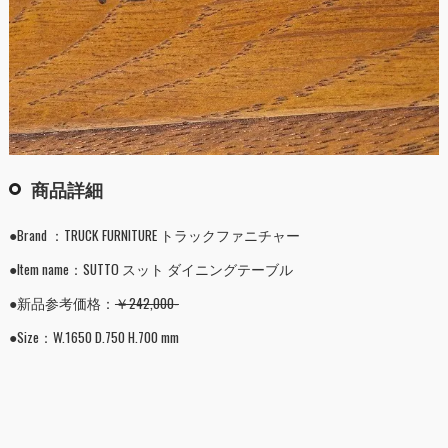
商品詳細
●Brand ：TRUCK FURNITURE トラックファニチャー
●Item name：SUTTO スット ダイニングテーブル
●新品参考価格：
￥242,000-
●Size：W.1650 D.750 H.700 mm