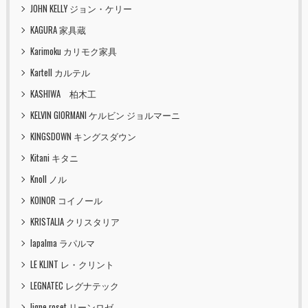
JOHN KELLY ジョン・ケリー
KAGURA 家具蔵
Karimoku カリモク家具
Kartell カルテル
KASHIWA 柏木工
KELVIN GIORMANI ケルビン ジョルマーニ
KINGSDOWN キングスダウン
Kitani キタニ
Knoll ノル
KOINOR コイノール
KRISTALIA クリスタリア
lapalma ラパルマ
LE KLINT レ・クリント
LEGNATEC レグナテック
ligne roset リーンロゼ