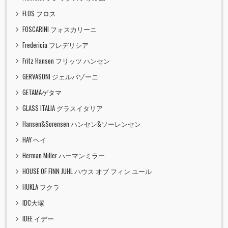
FLOS フロス
FOSCARINI フォスカリーニ
Fredericia フレデリシア
Fritz Hansen フリッツ ハンセン
GERVASONI ジェルバゾーニ
GETAMAゲタマ
GLASS ITALIA グラスイタリア
Hansen&Sorensen ハンセン&ソーレンセン
HAY ヘイ
Herman Miller ハーマンミラー
HOUSE OF FINN JUHL ハウス オブ フィン ユール
HUKLA フクラ
IDC大塚
IDEE イデー