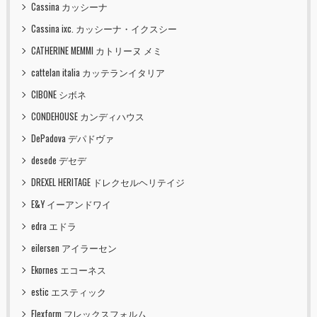
Cassina カッシーナ
Cassina ixc. カッシーナ・イクスシー
CATHERINE MEMMI カトリーヌ メミ
cattelan italia カッテランイタリア
CIBONE シボネ
CONDEHOUSE カンディハウス
DePadova デパドヴァ
desede デセデ
DREXEL HERITAGE ドレクセルヘリテイジ
E&Y イーアンドワイ
edra エドラ
eilersen アイラーセン
Ekornes エコーネス
estic エスティック
Flexform フレックスフォルム