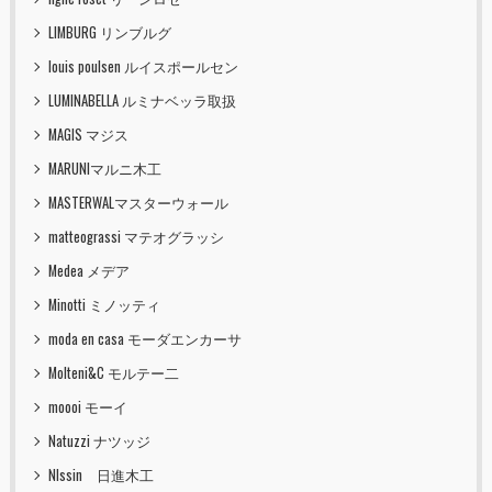
LIMBURG リンブルグ
louis poulsen ルイスポールセン
LUMINABELLA ルミナベッラ取扱
MAGIS マジス
MARUNIマルニ木工
MASTERWALマスターウォール
matteograssi マテオグラッシ
Medea メデア
Minotti ミノッティ
moda en casa モーダエンカーサ
Molteni&C モルテー二
moooi モーイ
Natuzzi ナツッジ
NIssin 日進木工