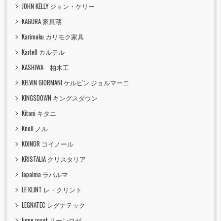
JOHN KELLY ジョン・ケリー
KAGURA 家具蔵
Karimoku カリモク家具
Kartell カルテル
KASHIWA 柏木工
KELVIN GIORMANI ケルビン ジョルマーニ
KINGSDOWN キングスダウン
Kitani キタニ
Knoll ノル
KOINOR コイノール
KRISTALIA クリスタリア
lapalma ラパルマ
LE KLINT レ・クリント
LEGNATEC レグナテック
ligne roset リーンロゼ