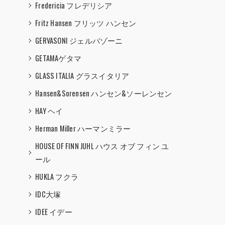
Fredericia フレデリシア
Fritz Hansen フリッツ ハンセン
GERVASONI ジェルバゾーニ
GETAMAゲタマ
GLASS ITALIA グラスイタリア
Hansen&Sorensen ハンセン&ソーレンセン
HAY ヘイ
Herman Miller ハーマンミラー
HOUSE OF FINN JUHL ハウス オブ フィン ユ
ール
HUKLA フクラ
IDC大塚
IDEE イデー