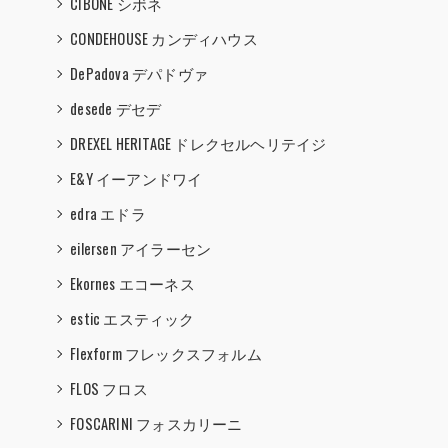
CIBONE シボネ
CONDEHOUSE カンディハウス
DePadova デパドヴァ
desede デセデ
DREXEL HERITAGE ドレクセルヘリテイジ
E&Y イーアンドワイ
edra エドラ
eilersen アイラーセン
Ekornes エコーネス
estic エスティック
Flexform フレックスフォルム
FLOS フロス
FOSCARINI フォスカリーニ