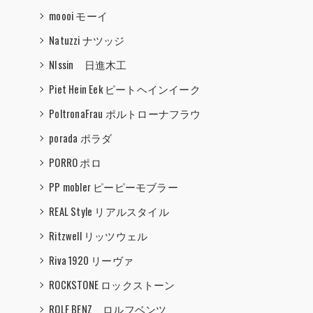
moooi モーイ
Natuzzi ナツッジ
NIssin 日進木工
Piet Hein Eek ピートヘインイーク
PoltronaFrau ポルトローナフラウ
porada ポラダ
PORRO ポロ
PP mobler ピーピーモブラー
REAL Style リアルスタイル
Ritzwell リッツウェル
Riva 1920 リーヴァ
ROCKSTONE ロックストーン
ROLF BENZ ロルフベンツ