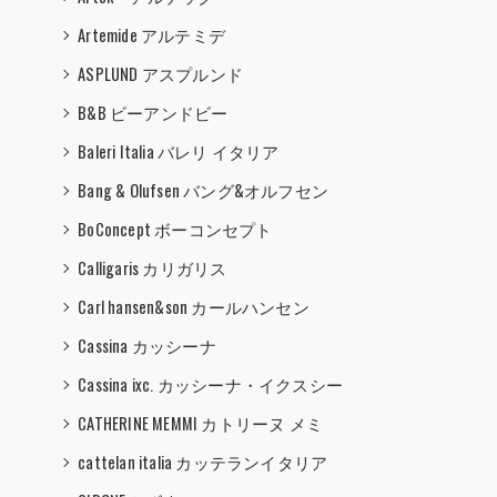
Artemide アルテミデ
ASPLUND アスプルンド
B&B ビーアンドビー
Baleri Italia バレリ イタリア
Bang & Olufsen バング&オルフセン
BoConcept ボーコンセプト
Calligaris カリガリス
Carl hansen&son カールハンセン
Cassina カッシーナ
Cassina ixc. カッシーナ・イクスシー
CATHERINE MEMMI カトリーヌ メミ
cattelan italia カッテランイタリア