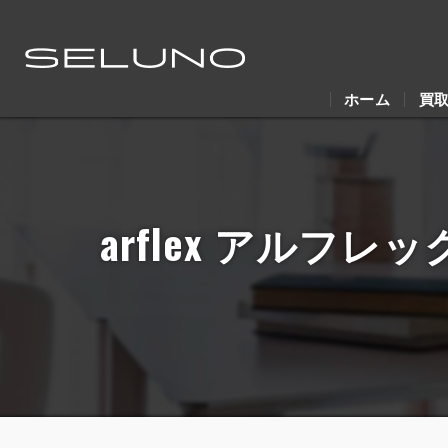
ホーム
買
arflex アルフレ