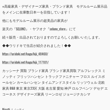
※高級家具・デザイナーズ家具・ブランド家具 モデルルーム展示品
をメインに在庫数日本一を目指しています！
他にもモデルルーム展示の超美品の家具が
楽天の『
SELUNO
』・ヤフオク『
seluno_store
』にて
続々販売・出品されておりますのでよろしくお願いいたします。
◆◆ウリドキで当店が紹介されました！◆◆
https://uridoki.net/kagu/kiji_48460/
https://uridoki.net/kagu/kiji_117101/
カッシーナ 買取 ブランド家具 ブランド家具買取 アルフレックス ミ
ノッティ フリッツハンセン トラックファニチャー フロス ルイスポ
ールセン カールハンセン タイムアンドスタイル リッツウェル 北欧
家具 B&B 東京 東京23区 大阪 名古屋 愛知 神戸 ロルフベンツ デセデ エ
コーネス デザイナーズ家具 リーンロゼ ジョージナカシマ
Minotti ミノッティ