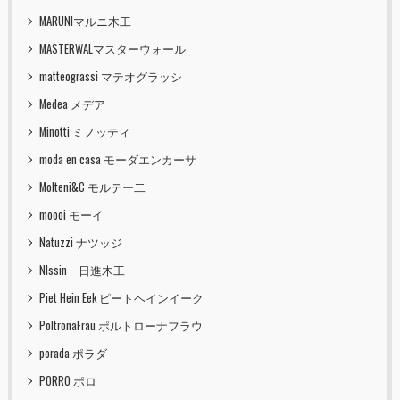
MARUNIマルニ木工
MASTERWALマスターウォール
matteograssi マテオグラッシ
Medea メデア
Minotti ミノッティ
moda en casa モーダエンカーサ
Molteni&C モルテー二
moooi モーイ
Natuzzi ナツッジ
NIssin 日進木工
Piet Hein Eek ピートヘインイーク
PoltronaFrau ポルトローナフラウ
porada ポラダ
PORRO ポロ