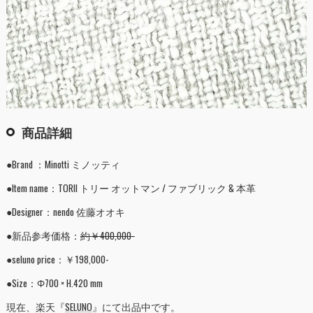
商品詳細
●Brand ：Minotti ミノッティ
●Item name：TORII トリー オットマン / ファブリック & 本革
●Designer：nendo 佐藤オオキ
●新品参考価格：
約￥400,000-
●seluno price：￥198,000-
●Size：Φ700 × H.420 mm
現在、楽天『
SELUNO
』にて出品中です。