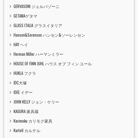
GERVASONI ジェルバゾーニ
GETAMAゲタマ
GLASS ITALIA グラスイタリア
Hansen&Sorensen ハンセン&ソーレンセン
HAY ヘイ
Herman Miller ハーマンミラー
HOUSE OF FINN JUHL ハウス オブ フィン ユール
HUKLA フクラ
IDC大塚
IDEE イデー
JOHN KELLY ジョン・ケリー
KAGURA 家具蔵
Karimoku カリモク家具
Kartell カルテル