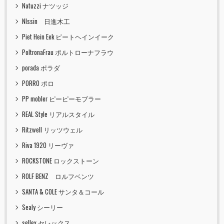
Natuzzi ナツッジ
NIssin 日進木工
Piet Hein Eek ピートヘインイーク
PoltronaFrau ポルトローナフラウ
porada ポラダ
PORRO ポロ
PP mobler ピーピーモブラー
REAL Style リアルスタイル
Ritzwell リッツウェル
Riva 1920 リーヴァ
ROCKSTONE ロックストーン
ROLF BENZ ロルフベンツ
SANTA & COLE サンタ＆コール
Sealy シーリー
sellex セレックス