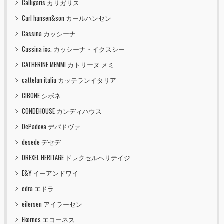
Calligaris カリガリス
Carl hansen&son カールハンセン
Cassina カッシーナ
Cassina ixc. カッシーナ・イクスシー
CATHERINE MEMMI カトリーヌ メミ
cattelan italia カッテランイタリア
CIBONE シボネ
CONDEHOUSE カンディハウス
DePadova デパドヴァ
desede デセデ
DREXEL HERITAGE ドレクセルヘリテイジ
E&Y イーアンドワイ
edra エドラ
eilersen アイラーセン
Ekornes エコーネス