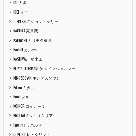
IDC大塚
IDEE イデー
JOHN KELLY ジョン・ケリー
KAGURA 家具蔵
Karimoku カリモク家具
Kartell カルテル
KASHIWA 柏木工
KELVIN GIORMANI ケルビン ジョルマーニ
KINGSDOWN キングスダウン
Kitani キタニ
Knoll ノル
KOINOR コイノール
KRISTALIA クリスタリア
lapalma ラパルマ
LE KLINT レ・クリント