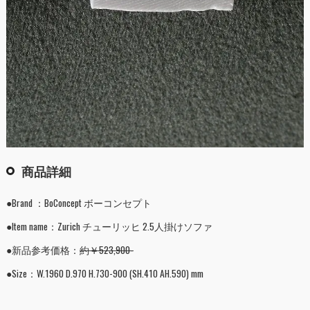
商品詳細
●Brand ：BoConcept ボーコンセプト
●Item name：Zurich チューリッヒ 2.5人掛けソファ
●新品参考価格：
約￥523,900-
●Size：W.1960 D.970 H.730-900 (SH.410 AH.590) mm