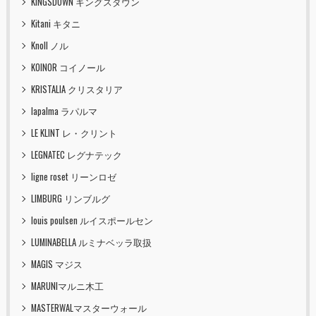
KINGSDOWN キングスダウン
Kitani キタニ
Knoll ノル
KOINOR コイノール
KRISTALIA クリスタリア
lapalma ラパルマ
LE KLINT レ・クリント
LEGNATEC レグナテック
ligne roset リーンロゼ
LIMBURG リンブルグ
louis poulsen ルイスポールセン
LUMINABELLA ルミナベッラ取扱
MAGIS マジス
MARUNIマルニ木工
MASTERWALマスターウォール