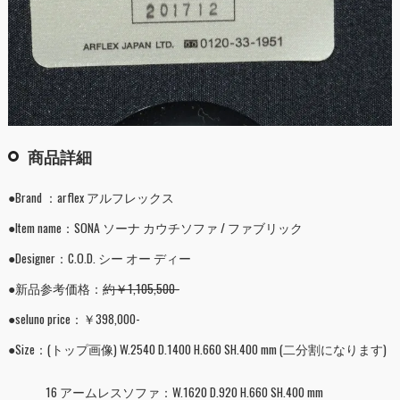
商品詳細
●Brand ：arflex アルフレックス
●Item name：SONA ソーナ カウチソファ / ファブリック
●Designer：C.O.D. シー オー ディー
●新品参考価格：
約￥1,105,500-
●seluno price：￥398,000-
●Size：(トップ画像) W.2540 D.1400 H.660 SH.400 mm (二分割になります)
16 アームレスソファ：W.1620 D.920 H.660 SH.400 mm