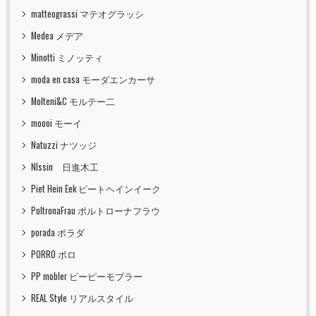
matteograssi マテオグラッシ
Medea メデア
Minotti ミノッティ
moda en casa モーダエンカーサ
Molteni&C モルテー二
moooi モーイ
Natuzzi ナツッジ
NIssin 日進木工
Piet Hein Eek ピートヘインイーク
PoltronaFrau ポルトローナフラウ
porada ポラダ
PORRO ポロ
PP mobler ピーピーモブラー
REAL Style リアルスタイル