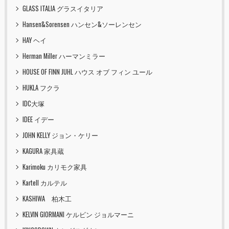
GLASS ITALIA グラスイタリア
Hansen&Sorensen ハンセン&ソーレンセン
HAY ヘイ
Herman Miller ハーマンミラー
HOUSE OF FINN JUHL ハウス オブ フィン ユール
HUKLA フクラ
IDC大塚
IDEE イデー
JOHN KELLY ジョン・ケリー
KAGURA 家具蔵
Karimoku カリモク家具
Kartell カルテル
KASHIWA 柏木工
KELVIN GIORMANI ケルビン ジョルマーニ