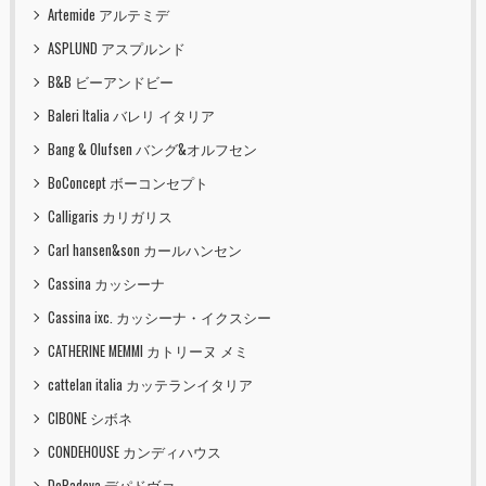
Artemide アルテミデ
ASPLUND アスプルンド
B&B ビーアンドビー
Baleri Italia バレリ イタリア
Bang & Olufsen バング&オルフセン
BoConcept ボーコンセプト
Calligaris カリガリス
Carl hansen&son カールハンセン
Cassina カッシーナ
Cassina ixc. カッシーナ・イクスシー
CATHERINE MEMMI カトリーヌ メミ
cattelan italia カッテランイタリア
CIBONE シボネ
CONDEHOUSE カンディハウス
DePadova デパドヴァ