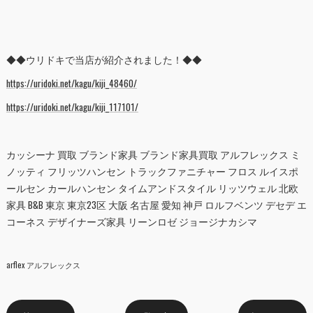
◆◆ウリドキで当店が紹介されました！◆◆
https://uridoki.net/kagu/kiji_48460/
https://uridoki.net/kagu/kiji_117101/
カッシーナ 買取 ブランド家具 ブランド家具買取 アルフレックス ミ
ノッティ フリッツハンセン トラックファニチャー フロス ルイスポ
ールセン カールハンセン タイムアンドスタイル リッツウェル 北欧
家具 B&B 東京 東京23区 大阪 名古屋 愛知 神戸 ロルフベンツ デセデ エ
コーネス デザイナーズ家具 リーンロゼ ジョージナカシマ
arflex アルフレックス