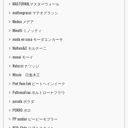
MASTERWALマスターウォール
matteograssi マテオグラッシ
Medea メデア
Minotti ミノッティ
moda en casa モーダエンカーサ
Molteni&C モルテー二
moooi モーイ
Natuzzi ナツッジ
NIssin 日進木工
Piet Hein Eek ピートヘインイーク
PoltronaFrau ポルトローナフラウ
porada ポラダ
PORRO ポロ
PP mobler ピーピーモブラー
REAL Style リアルスタイル