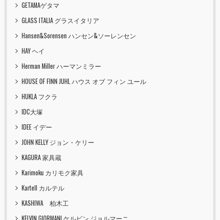
GETAMAゲタマ
GLASS ITALIA グラスイタリア
Hansen&Sorensen ハンセン&ソーレンセン
HAY ヘイ
Herman Miller ハーマンミラー
HOUSE OF FINN JUHL ハウス オブ フィン ユール
HUKLA フクラ
IDC大塚
IDEE イデー
JOHN KELLY ジョン・ケリー
KAGURA 家具蔵
Karimoku カリモク家具
Kartell カルテル
KASHIWA 柏木工
KELVIN GIORMANI ケルビン ジョルマーニ