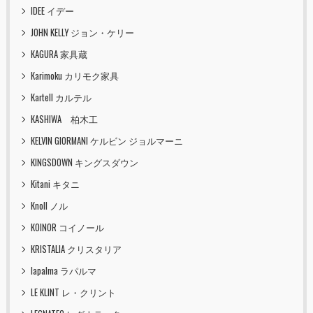
IDEE イデー
JOHN KELLY ジョン・ケリー
KAGURA 家具蔵
Karimoku カリモク家具
Kartell カルテル
KASHIWA 柏木工
KELVIN GIORMANI ケルビン ジョルマーニ
KINGSDOWN キングスダウン
Kitani キタニ
Knoll ノル
KOINOR コイノール
KRISTALIA クリスタリア
lapalma ラパルマ
LE KLINT レ・クリント