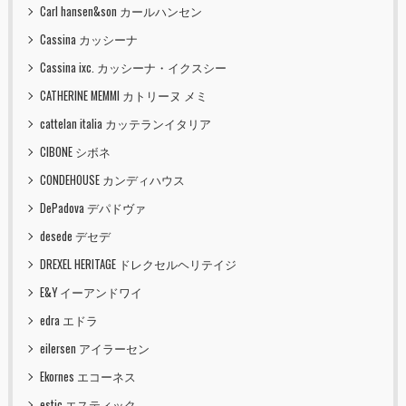
Carl hansen&son カールハンセン
Cassina カッシーナ
Cassina ixc. カッシーナ・イクスシー
CATHERINE MEMMI カトリーヌ メミ
cattelan italia カッテランイタリア
CIBONE シボネ
CONDEHOUSE カンディハウス
DePadova デパドヴァ
desede デセデ
DREXEL HERITAGE ドレクセルヘリテイジ
E&Y イーアンドワイ
edra エドラ
eilersen アイラーセン
Ekornes エコーネス
estic エスティック