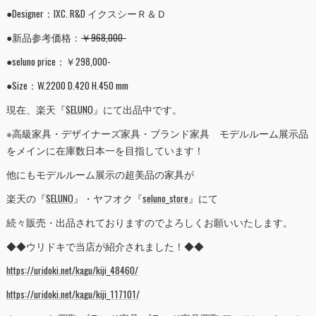
●Designer：IXC. R&D イクスシーＲ＆Ｄ
●新品参考価格：
￥968,000-
●seluno price：￥298,000-
●Size：W.2200 D.420 H.450 mm
現在、楽天『
SELUNO
』にて出品中です。
※高級家具・デザイナーズ家具・ブランド家具 モデルルーム展示品
をメインに在庫数日本一を目指しています！
他にもモデルルーム展示の超美品の家具が
楽天の『
SELUNO
』・ヤフオク『
seluno_store
』にて
続々販売・出品されておりますのでよろしくお願いいたします。
◆◆ウリドキで当店が紹介されました！◆◆
https://uridoki.net/kagu/kiji_48460/
https://uridoki.net/kagu/kiji_117101/