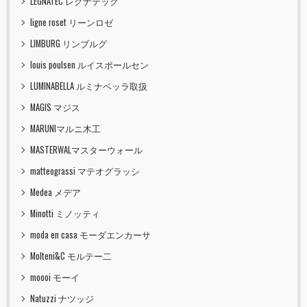
LEGNATEC レグナテック
ligne roset リーンロゼ
LIMBURG リンブルグ
louis poulsen ルイスポールセン
LUMINABELLA ルミナベッラ取扱
MAGIS マジス
MARUNIマルニ木工
MASTERWALマスターウォール
matteograssi マテオグラッシ
Medea メデア
Minotti ミノッティ
moda en casa モーダエンカーサ
Molteni&C モルテー二
moooi モーイ
Natuzzi ナツッジ