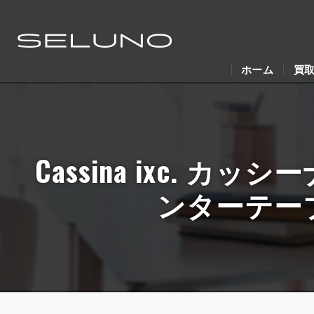
ホーム
買
Cassina ixc. カ
ンターテー