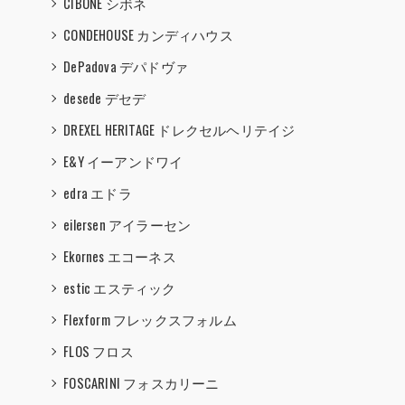
CIBONE シボネ
CONDEHOUSE カンディハウス
DePadova デパドヴァ
desede デセデ
DREXEL HERITAGE ドレクセルヘリテイジ
E&Y イーアンドワイ
edra エドラ
eilersen アイラーセン
Ekornes エコーネス
estic エスティック
Flexform フレックスフォルム
FLOS フロス
FOSCARINI フォスカリーニ