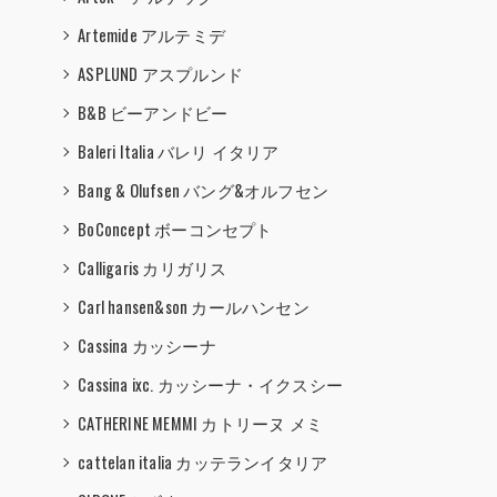
Artemide アルテミデ
ASPLUND アスプルンド
B&B ビーアンドビー
Baleri Italia バレリ イタリア
Bang & Olufsen バング&オルフセン
BoConcept ボーコンセプト
Calligaris カリガリス
Carl hansen&son カールハンセン
Cassina カッシーナ
Cassina ixc. カッシーナ・イクスシー
CATHERINE MEMMI カトリーヌ メミ
cattelan italia カッテランイタリア