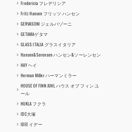
Fredericia フレデリシア
Fritz Hansen フリッツ ハンセン
GERVASONI ジェルバゾーニ
GETAMAゲタマ
GLASS ITALIA グラスイタリア
Hansen&Sorensen ハンセン&ソーレンセン
HAY ヘイ
Herman Miller ハーマンミラー
HOUSE OF FINN JUHL ハウス オブ フィン ユ
ール
HUKLA フクラ
IDC大塚
IDEE イデー