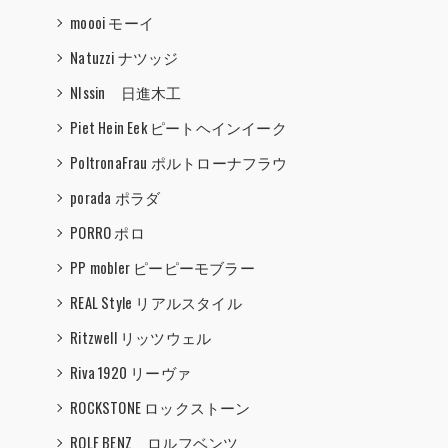
moooi モーイ
Natuzzi ナツッジ
NIssin 日進木工
Piet Hein Eek ピートヘインイーク
PoltronaFrau ポルトローナフラウ
porada ポラダ
PORRO ポロ
PP mobler ピーピーモブラー
REAL Style リアルスタイル
Ritzwell リッツウェル
Riva 1920 リーヴァ
ROCKSTONE ロックストーン
ROLF BENZ ロルフベンツ