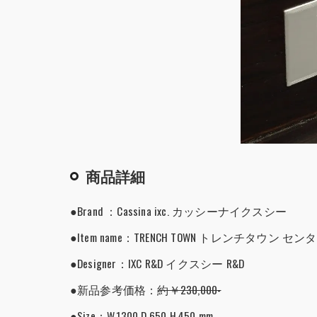
商品詳細
●Brand ：Cassina ixc. カッシーナイクスシー
●Item name：TRENCH TOWN トレンチタウン 
●Designer：IXC R&D イクスシー R&D
●新品参考価格：
約￥230,000-
●Size：W.1300 D.650 H.450 mm