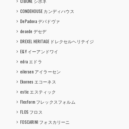
CIBONE シボネ
CONDEHOUSE カンディハウス
DePadova デパドヴァ
desede デセデ
DREXEL HERITAGE ドレクセルヘリテイジ
E&Y イーアンドワイ
edra エドラ
eilersen アイラーセン
Ekornes エコーネス
estic エスティック
Flexform フレックスフォルム
FLOS フロス
FOSCARINI フォスカリーニ