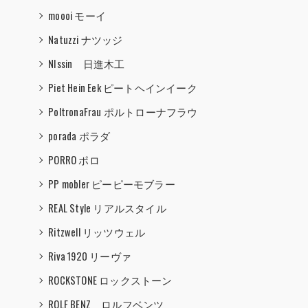
moooi モーイ
Natuzzi ナツッジ
NIssin 日進木工
Piet Hein Eek ピートヘインイーク
PoltronaFrau ポルトローナフラウ
porada ポラダ
PORRO ポロ
PP mobler ピーピーモブラー
REAL Style リアルスタイル
Ritzwell リッツウェル
Riva 1920 リーヴァ
ROCKSTONE ロックストーン
ROLF BENZ ロルフベンツ