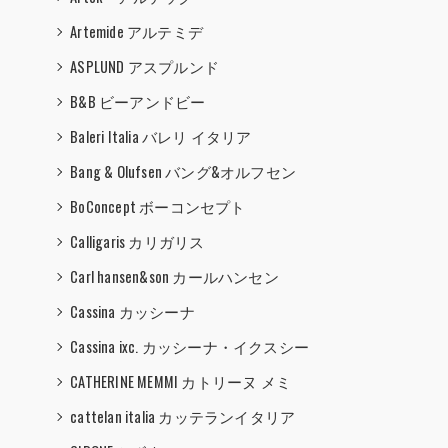
Artemide アルテミデ
ASPLUND アスプルンド
B&B ビーアンドビー
Baleri Italia バレリ イタリア
Bang & Olufsen バング&オルフセン
BoConcept ボーコンセプト
Calligaris カリガリス
Carl hansen&son カールハンセン
Cassina カッシーナ
Cassina ixc. カッシーナ・イクスシー
CATHERINE MEMMI カトリーヌ メミ
cattelan italia カッテランイタリア