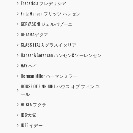
Fredericia フレデリシア
Fritz Hansen フリッツ ハンセン
GERVASONI ジェルバゾーニ
GETAMAゲタマ
GLASS ITALIA グラスイタリア
Hansen&Sorensen ハンセン&ソーレンセン
HAY ヘイ
Herman Miller ハーマンミラー
HOUSE OF FINN JUHL ハウス オブ フィン ユ
ール
HUKLA フクラ
IDC大塚
IDEE イデー