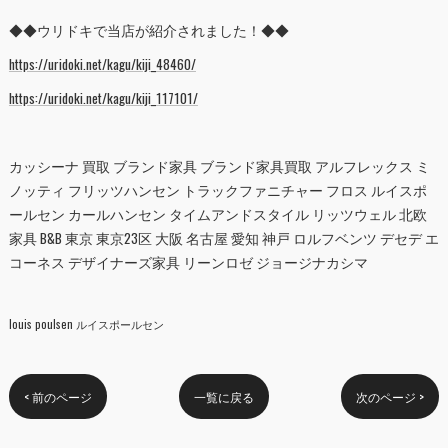
◆◆ウリドキで当店が紹介されました！◆◆
https://uridoki.net/kagu/kiji_48460/
https://uridoki.net/kagu/kiji_117101/
カッシーナ 買取 ブランド家具 ブランド家具買取 アルフレックス ミ
ノッティ フリッツハンセン トラックファニチャー フロス ルイスポ
ールセン カールハンセン タイムアンドスタイル リッツウェル 北欧
家具 B&B 東京 東京23区 大阪 名古屋 愛知 神戸 ロルフベンツ デセデ エ
コーネス デザイナーズ家具 リーンロゼ ジョージナカシマ
louis poulsen ルイスポールセン
< 前のページ
一覧に戻る
次のページ >