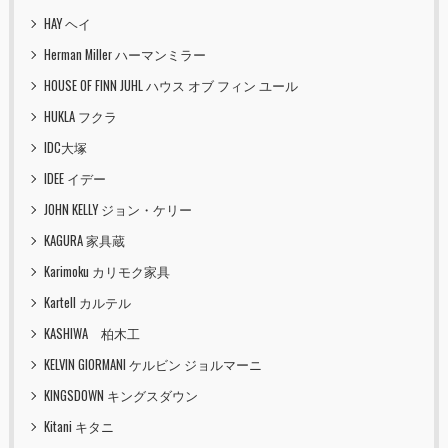
HAY ヘイ
Herman Miller ハーマンミラー
HOUSE OF FINN JUHL ハウス オブ フィン ユール
HUKLA フクラ
IDC大塚
IDEE イデー
JOHN KELLY ジョン・ケリー
KAGURA 家具蔵
Karimoku カリモク家具
Kartell カルテル
KASHIWA 柏木工
KELVIN GIORMANI ケルビン ジョルマーニ
KINGSDOWN キングスダウン
Kitani キタニ