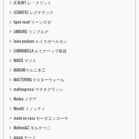
LE KLINT レ・クリント
LEGNATEC レグナテック
ligne roset リーンロゼ
LIMBURG リンブルグ
louis poulsen ルイスポールセン
LUMINABELLA ルミナベッラ取扱
MAGIS マジス
MARUNIマルニ木工
MASTERWALマスターウォール
matteograssi マテオグラッシ
Medea メデア
Minotti ミノッティ
moda en casa モーダエンカーサ
Molteni&C モルテー二
moooi モーイ