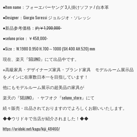
●Item name：フォーエバーヤング 3人掛けソファ / 白本革
●Designer：Giorgio Soressi ジョルジオ・ソレッシ
●新品参考価格：
約￥1,200,000-
●seluno price：￥458,000-
●Size：W.1980 D.950 H.700～1000 (SH.400 AH.520) mm
現在、楽天『
SELUNO
』にて出品中です。
※高級家具・デザイナーズ家具・ブランド家具 モデルルーム展示品
をメインに在庫数日本一を目指しています！
他にもモデルルーム展示の超美品の家具が
楽天の『
SELUNO
』・ヤフオク『
seluno_store
』にて
続々販売・出品されておりますのでよろしくお願いいたします。
◆◆ウリドキで当店が紹介されました！◆◆
https://uridoki.net/kagu/kiji_48460/