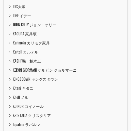
IDC大塚
IDEE イデー
JOHN KELLY ジョン・ケリー
KAGURA 家具蔵
Karimoku カリモク家具
Kartell カルテル
KASHIWA 柏木工
KELVIN GIORMANI ケルビン ジョルマーニ
KINGSDOWN キングスダウン
Kitani キタニ
Knoll ノル
KOINOR コイノール
KRISTALIA クリスタリア
lapalma ラパルマ