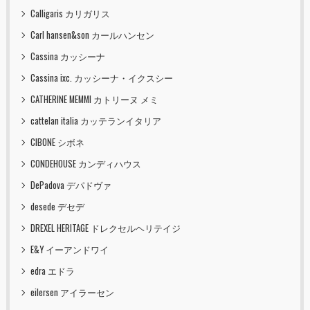
Calligaris カリガリス
Carl hansen&son カールハンセン
Cassina カッシーナ
Cassina ixc. カッシーナ・イクスシー
CATHERINE MEMMI カトリーヌ メミ
cattelan italia カッテランイタリア
CIBONE シボネ
CONDEHOUSE カンディハウス
DePadova デパドヴァ
desede デセデ
DREXEL HERITAGE ドレクセルヘリテイジ
E&Y イーアンドワイ
edra エドラ
eilersen アイラーセン