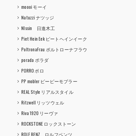
moooi モーイ
Natuzzi ナツッジ
NIssin 日進木工
Piet Hein Eek ピートヘインイーク
PoltronaFrau ポルトローナフラウ
porada ポラダ
PORRO ポロ
PP mobler ピーピーモブラー
REAL Style リアルスタイル
Ritzwell リッツウェル
Riva 1920 リーヴァ
ROCKSTONE ロックストーン
ROLF BENZ ロルフベンツ