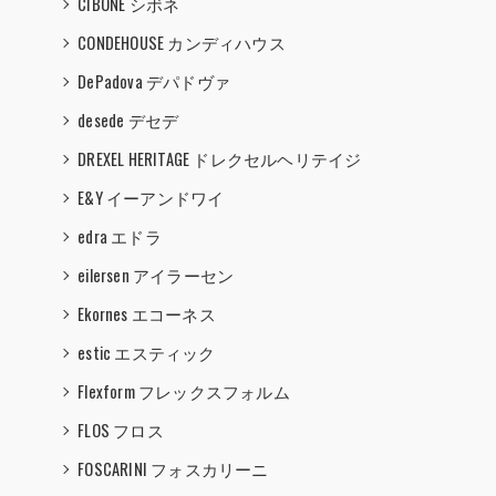
CIBONE シボネ
CONDEHOUSE カンディハウス
DePadova デパドヴァ
desede デセデ
DREXEL HERITAGE ドレクセルヘリテイジ
E&Y イーアンドワイ
edra エドラ
eilersen アイラーセン
Ekornes エコーネス
estic エスティック
Flexform フレックスフォルム
FLOS フロス
FOSCARINI フォスカリーニ