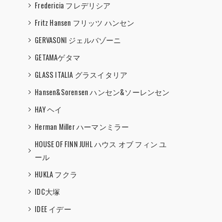
Fredericia フレデリシア
Fritz Hansen フリッツ ハンセン
GERVASONI ジェルバゾーニ
GETAMAゲタマ
GLASS ITALIA グラスイタリア
Hansen&Sorensen ハンセン&ソーレンセン
HAY ヘイ
Herman Miller ハーマンミラー
HOUSE OF FINN JUHL ハウス オブ フィン ユ
ール
HUKLA フクラ
IDC大塚
IDEE イデー