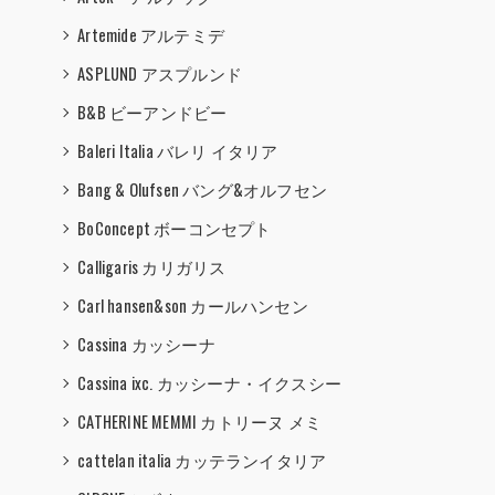
Artemide アルテミデ
ASPLUND アスプルンド
B&B ビーアンドビー
Baleri Italia バレリ イタリア
Bang & Olufsen バング&オルフセン
BoConcept ボーコンセプト
Calligaris カリガリス
Carl hansen&son カールハンセン
Cassina カッシーナ
Cassina ixc. カッシーナ・イクスシー
CATHERINE MEMMI カトリーヌ メミ
cattelan italia カッテランイタリア