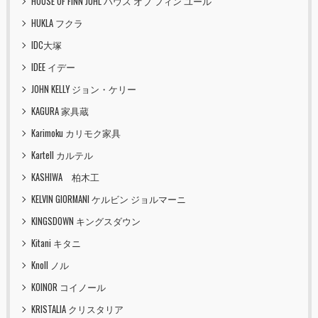
HOUSE OF FINN JUHL ハウス オブ フィン ユール
HUKLA フクラ
IDC大塚
IDEE イデー
JOHN KELLY ジョン・ケリー
KAGURA 家具蔵
Karimoku カリモク家具
Kartell カルテル
KASHIWA 柏木工
KELVIN GIORMANI ケルビン ジョルマーニ
KINGSDOWN キングスダウン
Kitani キタニ
Knoll ノル
KOINOR コイノール
KRISTALIA クリスタリア