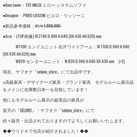
●Item name：192 MILOE ミロー システムソファ
●Designer：PIERO LISSONI ピエロ・リッソーニ
●新品参考価格：
約￥1,800,000-
●Size：(TOP画像) W.2740 D.940 H.640 (SH.430 AH.620) mm
W1100 エンドユニット 右片ワイドアーム：W.1100 D.940 H.640
(SH.430 AH.620) mm
W820 センターユニット：W.820 D.940 H.640 SH.430 mm (×2)
現在、ヤフオク『
seluno_store
』にて出品中です。
※高級家具・デザイナーズ家具・ブランド家具 モデルルーム展示品
をメインに在庫数日本一を目指しています！
他にもモデルルーム展示の超美品の家具が
楽天の『
SELUNO
』・ヤフオク『
seluno_store
』にて
続々販売・出品されておりますのでよろしくお願いいたします。
◆◆ウリドキで当店が紹介されました！◆◆