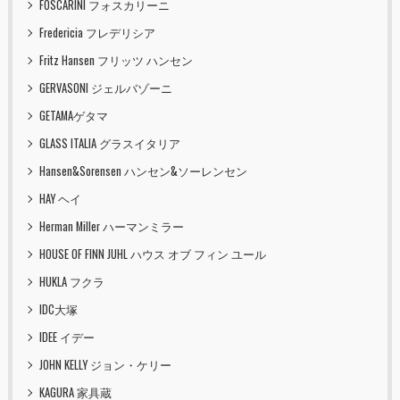
FOSCARINI フォスカリーニ
Fredericia フレデリシア
Fritz Hansen フリッツ ハンセン
GERVASONI ジェルバゾーニ
GETAMAゲタマ
GLASS ITALIA グラスイタリア
Hansen&Sorensen ハンセン&ソーレンセン
HAY ヘイ
Herman Miller ハーマンミラー
HOUSE OF FINN JUHL ハウス オブ フィン ユール
HUKLA フクラ
IDC大塚
IDEE イデー
JOHN KELLY ジョン・ケリー
KAGURA 家具蔵