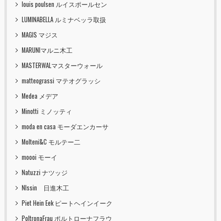
louis poulsen ルイスポールセン
LUMINABELLA ルミナベッラ取扱
MAGIS マジス
MARUNIマルニ木工
MASTERWALマスターウォール
matteograssi マテオグラッシ
Medea メデア
Minotti ミノッティ
moda en casa モーダエンカーサ
Molteni&C モルテー二
moooi モーイ
Natuzzi ナツッジ
NIssin 日進木工
Piet Hein Eek ピートヘインイーク
PoltronaFrau ポルトローナフラウ