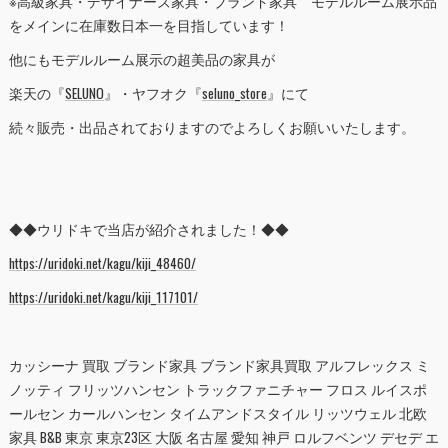
※高級家具・デザイナーズ家具・ブランド家具 モデルルーム展示品
をメインに在庫数日本一を目指しています！
他にもモデルルーム展示の超美品の家具が
楽天の『
SELUNO
』・ヤフオク『
seluno_store
』にて
続々販売・出品されておりますのでよろしくお願いいたします。
◆◆ウリドキで当店が紹介されました！◆◆
https://uridoki.net/kagu/kiji_48460/
https://uridoki.net/kagu/kiji_117101/
カッシーナ 買取 ブランド家具 ブランド家具買取 アルフレックス ミ
ノッティ フリッツハンセン トラックファニチャー フロス ルイスポ
ールセン カールハンセン タイムアンドスタイル リッツウェル 北欧
家具 B&B 東京 東京23区 大阪 名古屋 愛知 神戸 ロルフベンツ デセデ エ