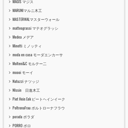
MAGIS マジス
MARUNIマルニ木工
MASTERWALマスターウォール
matteograssi マテオグラッシ
Medea メデア
Minotti ミノッティ
moda en casa モーダエンカーサ
Molteni&C モルテー二
moooi モーイ
Natuzzi ナツッジ
NIssin 日進木工
Piet Hein Eek ピートヘインイーク
PoltronaFrau ポルトローナフラウ
porada ポラダ
PORRO ポロ