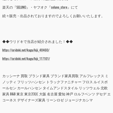
楽天の『
SELUNO
』・ヤフオク『
seluno_store
』にて
続々販売・出品されておりますのでよろしくお願いいたします。
◆◆ウリドキで当店が紹介されました！◆◆
https://uridoki.net/kagu/kiji_48460/
https://uridoki.net/kagu/kiji_117101/
カッシーナ 買取 ブランド家具 ブランド家具買取 アルフレックス ミ
ノッティ フリッツハンセン トラックファニチャー フロス ルイスポ
ールセン カールハンセン タイムアンドスタイル リッツウェル 北欧
家具 B&B 東京 東京23区 大阪 名古屋 愛知 神戸 ロルフベンツ デセデ エ
コーネス デザイナーズ家具 リーンロゼ ジョージナカシマ