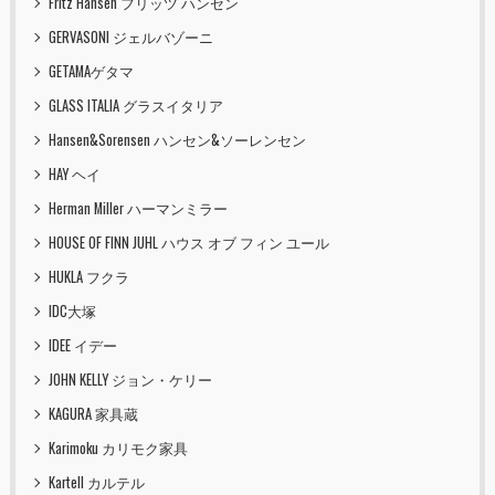
Fritz Hansen フリッツ ハンセン
GERVASONI ジェルバゾーニ
GETAMAゲタマ
GLASS ITALIA グラスイタリア
Hansen&Sorensen ハンセン&ソーレンセン
HAY ヘイ
Herman Miller ハーマンミラー
HOUSE OF FINN JUHL ハウス オブ フィン ユール
HUKLA フクラ
IDC大塚
IDEE イデー
JOHN KELLY ジョン・ケリー
KAGURA 家具蔵
Karimoku カリモク家具
Kartell カルテル