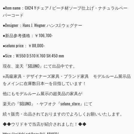
●Item name：CH24 Yチェア / ビーチ材ソープ仕上げ・ナチュラルペー
パーコード
●Designer：Hans J. Wegner ハンスJ.ウェグナー
●新品参考価格：￥106,700-
●seluno price：￥88,000-
●Size：W.550 D.510 H.760 SH.450 mm
現在、楽天『
SELUNO
』にて出品中です。
※高級家具・デザイナーズ家具・ブランド家具 モデルルーム展示品
をメインに在庫数日本一を目指しています！
他にもモデルルーム展示の超美品の家具が
楽天の『
SELUNO
』・ヤフオク『
seluno_store
』にて
続々販売・出品されておりますのでよろしくお願いいたします。
◆◆ウリドキで当店が紹介されました！◆◆
https://uridoki.net/kagu/kiji_48460/