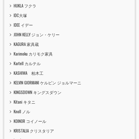
HUKLA フクラ
IDC大塚
IDEE イデー
JOHN KELLY ジョン・ケリー
KAGURA 家具蔵
Karimoku カリモク家具
Kartell カルテル
KASHIWA 柏木工
KELVIN GIORMANI ケルビン ジョルマーニ
KINGSDOWN キングスダウン
Kitani キタニ
Knoll ノル
KOINOR コイノール
KRISTALIA クリスタリア