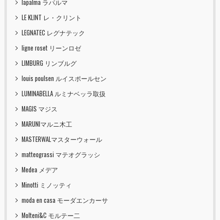
lapalma ラパルマ
LE KLINT レ・クリント
LEGNATEC レグナテック
ligne roset リーンロゼ
LIMBURG リンブルグ
louis poulsen ルイスポールセン
LUMINABELLA ルミナベッラ取扱
MAGIS マジス
MARUNIマルニ木工
MASTERWALマスターウォール
matteograssi マテオグラッシ
Medea メデア
Minotti ミノッティ
moda en casa モーダエンカーサ
Molteni&C モルテー二