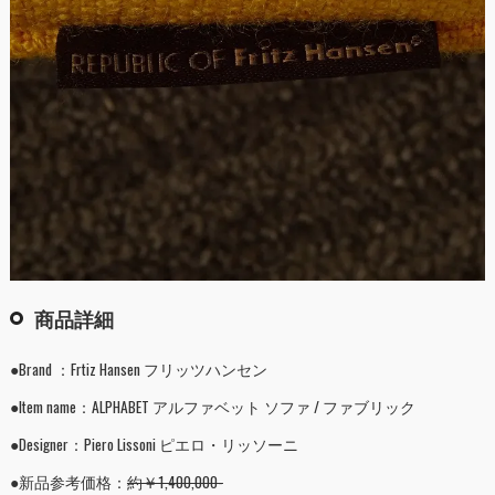
商品詳細
●Brand ：Frtiz Hansen フリッツハンセン
●Item name：ALPHABET アルファベット ソファ / ファブリック
●Designer：Piero Lissoni ピエロ・リッソーニ
●新品参考価格：
約￥1,400,000-