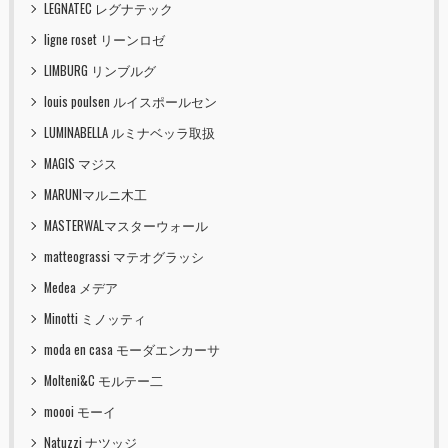
LEGNATEC レグナテック
ligne roset リーンロゼ
LIMBURG リンブルグ
louis poulsen ルイスポールセン
LUMINABELLA ルミナベッラ取扱
MAGIS マジス
MARUNIマルニ木工
MASTERWALマスターウォール
matteograssi マテオグラッシ
Medea メデア
Minotti ミノッティ
moda en casa モーダエンカーサ
Molteni&C モルテー二
moooi モーイ
Natuzzi ナツッジ