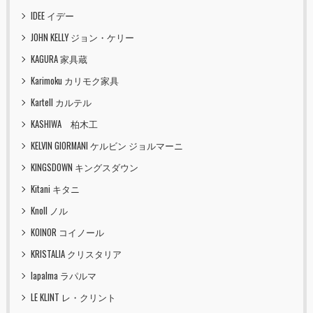
IDEE イデー
JOHN KELLY ジョン・ケリー
KAGURA 家具蔵
Karimoku カリモク家具
Kartell カルテル
KASHIWA 柏木工
KELVIN GIORMANI ケルビン ジョルマーニ
KINGSDOWN キングスダウン
Kitani キタニ
Knoll ノル
KOINOR コイノール
KRISTALIA クリスタリア
lapalma ラパルマ
LE KLINT レ・クリント