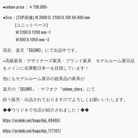
●seluno price：￥798,000-
●Size：(TOP画像) W.3000 D. 2100 H.700 SH.400 mm
(ユニットベース)
W.1200 D.1200 mm ×1
W.900 D.1050 mm ×3
現在、楽天『
SELUNO
』にて出品中です。
※高級家具・デザイナーズ家具・ブランド家具 モデルルーム展示品
をメインに在庫数日本一を目指しています！
他にもモデルルーム展示の超美品の家具が
楽天の『
SELUNO
』・ヤフオク『
seluno_store
』にて
続々販売・出品されておりますのでよろしくお願いいたします。
◆◆ウリドキで当店が紹介されました！◆◆
https://uridoki.net/kagu/kiji_48460/
https://uridoki.net/kagu/kiji_117101/