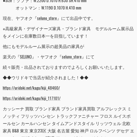
●Size：ソファ：W.2200 D.1070 H.630 SH.410 mm
オットマン：W.1190 D.1070 H.410 mm
現在、ヤフオク『
seluno_store
』にて出品中です。
※高級家具・デザイナーズ家具・ブランド家具 モデルルーム展示品
をメインに在庫数日本一を目指しています！
他にもモデルルーム展示の超美品の家具が
楽天の『
SELUNO
』・ヤフオク『
seluno_store
』にて
続々販売・出品されておりますのでよろしくお願いいたします。
◆◆ウリドキで当店が紹介されました！◆◆
https://uridoki.net/kagu/kiji_48460/
https://uridoki.net/kagu/kiji_117101/
カッシーナ 買取 ブランド家具 ブランド家具買取 アルフレックス ミ
ノッティ フリッツハンセン トラックファニチャー フロス ルイスポ
ールセン カールハンセン タイムアンドスタイル リッツウェル 北欧
家具 B&B 東京 東京23区 大阪 名古屋 愛知 神戸 ロルフベンツ デセデ エ