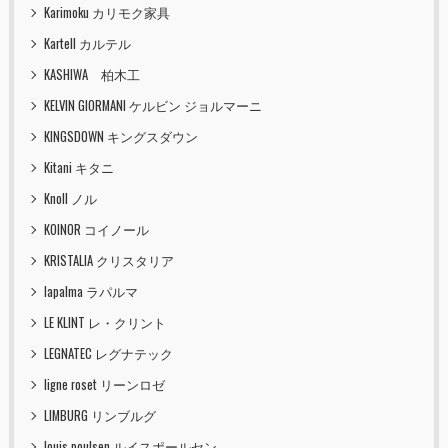
Karimoku カリモク家具
Kartell カルテル
KASHIWA 柏木工
KELVIN GIORMANI ケルビン ジョルマーニ
KINGSDOWN キングスダウン
Kitani キタニ
Knoll ノル
KOINOR コイノール
KRISTALIA クリスタリア
lapalma ラパルマ
LE KLINT レ・クリント
LEGNATEC レグナテック
ligne roset リーンロゼ
LIMBURG リンブルグ
louis poulsen ルイスポールセン