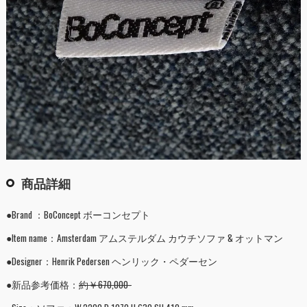
商品詳細
●Brand ：BoConcept ボーコンセプト
●Item name：Amsterdam アムステルダム カウチソファ & オットマン
●Designer：Henrik Pedersen ヘンリック・ペダーセン
●新品参考価格：
約￥670,000-