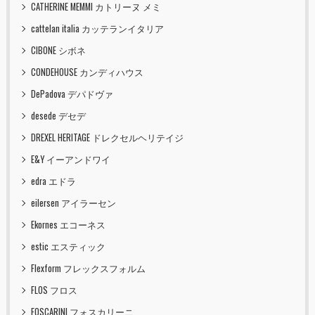
CATHERINE MEMMI カトリーヌ メミ
cattelan italia カッテランイタリア
CIBONE シボネ
CONDEHOUSE カンディハウス
DePadova デパドヴァ
desede デセデ
DREXEL HERITAGE ドレクセルヘリテイジ
E&Y イーアンドワイ
edra エドラ
eilersen アイラーセン
Ekornes エコーネス
estic エスティック
Flexform フレックスフォルム
FLOS フロス
FOSCARINI フォスカリーニ