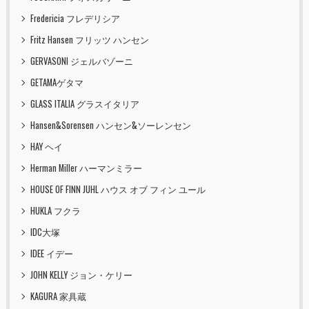
Fredericia フレデリシア
Fritz Hansen フリッツ ハンセン
GERVASONI ジェルバゾーニ
GETAMAゲタマ
GLASS ITALIA グラスイタリア
Hansen&Sorensen ハンセン&ソーレンセン
HAY ヘイ
Herman Miller ハーマンミラー
HOUSE OF FINN JUHL ハウス オブ フィン ユール
HUKLA フクラ
IDC大塚
IDEE イデー
JOHN KELLY ジョン・ケリー
KAGURA 家具蔵