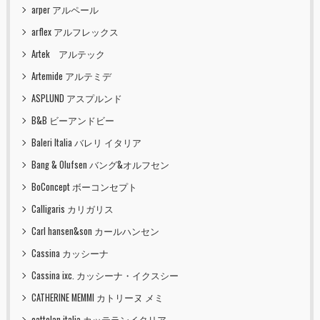
arper アルペール
arflex アルフレックス
Artek アルテック
Artemide アルテミデ
ASPLUND アスプルンド
B&B ビーアンドビー
Baleri Italia バレリ イタリア
Bang & Olufsen バング&オルフセン
BoConcept ボーコンセプト
Calligaris カリガリス
Carl hansen&son カールハンセン
Cassina カッシーナ
Cassina ixc. カッシーナ・イクスシー
CATHERINE MEMMI カトリーヌ メミ
cattelan italia カッテランイタリア