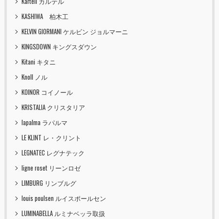
Kartell カルテル
KASHIWA 柏木工
KELVIN GIORMANI ケルビン ジョルマーニ
KINGSDOWN キングスダウン
Kitani キタニ
Knoll ノル
KOINOR コイノール
KRISTALIA クリスタリア
lapalma ラパルマ
LE KLINT レ・クリント
LEGNATEC レグナテック
ligne roset リーンロゼ
LIMBURG リンブルグ
louis poulsen ルイスポールセン
LUMINABELLA ルミナベッラ取扱