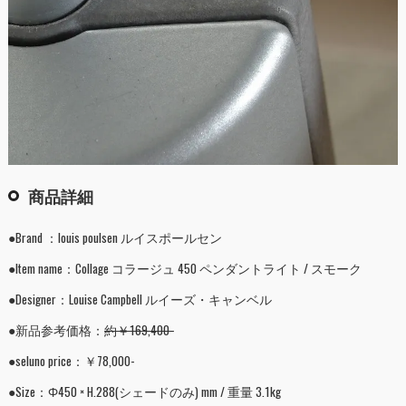
商品詳細
●Brand ：louis poulsen ルイスポールセン
●Item name：Collage コラージュ 450 ペンダントライト / スモーク
●Designer：Louise Campbell ルイーズ・キャンベル
●新品参考価格：
約￥169,400-
●seluno price：￥78,000-
●Size：Φ450 × H.288(シェードのみ) mm / 重量 3.1kg