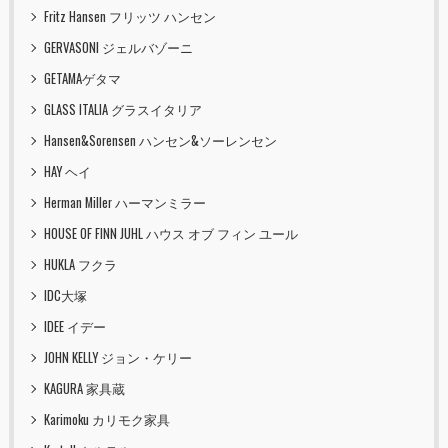
Fritz Hansen フリッツ ハンセン
GERVASONI ジェルバゾーニ
GETAMAゲタマ
GLASS ITALIA グラスイタリア
Hansen&Sorensen ハンセン&ソーレンセン
HAY ヘイ
Herman Miller ハーマンミラー
HOUSE OF FINN JUHL ハウス オブ フィン ユール
HUKLA フクラ
IDC大塚
IDEE イデー
JOHN KELLY ジョン・ケリー
KAGURA 家具蔵
Karimoku カリモク家具