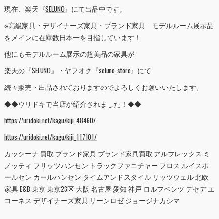
現在、楽天『
SELUNO
』にて出品中です。
※高級家具・デザイナーズ家具・ブランド家具 モデルルーム展示品
をメインに在庫数日本一を目指しています！
他にもモデルルーム展示の超美品の家具が
楽天の『
SELUNO
』・ヤフオク『
seluno_store
』にて
続々販売・出品されておりますのでよろしくお願いいたします。
◆◆ウリドキで当店が紹介されました！◆◆
https://uridoki.net/kagu/kiji_48460/
https://uridoki.net/kagu/kiji_117101/
カッシーナ 買取 ブランド家具 ブランド家具買取 アルフレックス ミ
ノッティ フリッツハンセン トラックファニチャー フロス ルイスポ
ールセン カールハンセン タイムアンドスタイル リッツウェル 北欧
家具 B&B 東京 東京23区 大阪 名古屋 愛知 神戸 ロルフベンツ デセデ エ
コーネス デザイナーズ家具 リーンロゼ ジョージナカシマ