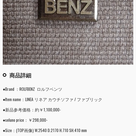
商品詳細
●Brand ：ROLFBENZ ロルフベンツ
●Item name：LINEA リネア カウチソファ / ファブリック
●新品参考価格：約￥1,100,000-
●seluno price：￥298,000-
●Size：(TOP画像) W.2540 D.2170 H.710 SH.410 mm