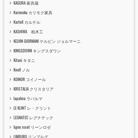
KAGURA 家具蔵
Karimoku カリモク家具
Kartell カルテル
KASHIWA 柏木工
KELVIN GIORMANI ケルビン ジョルマーニ
KINGSDOWN キングスダウン
Kitani キタニ
Knoll ノル
KOINOR コイノール
KRISTALIA クリスタリア
lapalma ラパルマ
LE KLINT レ・クリント
LEGNATEC レグナテック
ligne roset リーンロゼ
LIMBURG リンブルグ