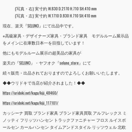
(写真・右) 実寸約 W.830 D.2170 H.710 SH.410 mm
(写真・左) 実寸約 W.1710 D.830 H.710 SH.410 mm
現在、楽天『
SELUNO
』にて出品中です。
※高級家具・デザイナーズ家具・ブランド家具 モデルルーム展示品
をメインに在庫数日本一を目指しています！
他にもモデルルーム展示の超美品の家具が
楽天の『
SELUNO
』・ヤフオク『
seluno_store
』にて
続々販売・出品されておりますのでよろしくお願いいたします。
◆◆ウリドキで当店が紹介されました！◆◆
https://uridoki.net/kagu/kiji_48460/
https://uridoki.net/kagu/kiji_117101/
カッシーナ 買取 ブランド家具 ブランド家具買取 アルフレックス ミ
ノッティ フリッツハンセン トラックファニチャー フロス ルイスポ
ールセン カールハンセン タイムアンドスタイル リッツウェル 北欧