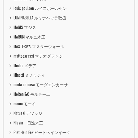
louis poulsen ルイスポールセン
LUMINABELLA ルミナベッラ取扱
MAGIS マジス
MARUNIマルニ木工
MASTERWALマスターウォール
matteograssi マテオグラッシ
Medea メデア
Minotti ミノッティ
moda en casa モーダエンカーサ
Molteni&C モルテー二
moooi モーイ
Natuzzi ナツッジ
NIssin 日進木工
Piet Hein Eek ピートヘインイーク