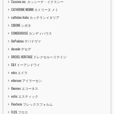
Cassina ixc. カッシーナ・イクスシー
CATHERINE MEMMI カトリーヌ メミ
cattelan italia カッテランイタリア
CIBONE シボネ
CONDEHOUSE カンディハウス
DePadova デパドヴァ
desede デセデ
DREXEL HERITAGE ドレクセルヘリテイジ
E&Y イーアンドワイ
edra エドラ
eilersen アイラーセン
Ekornes エコーネス
estic エスティック
Flexform フレックスフォルム
FLOS フロス