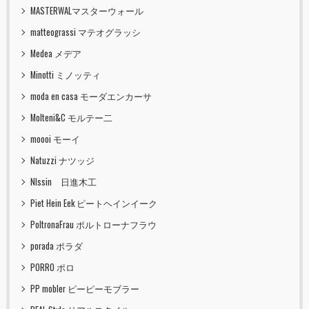
MASTERWALマスターウォール
matteograssi マテオグラッシ
Medea メデア
Minotti ミノッティ
moda en casa モーダエンカーサ
Molteni&C モルテー二
moooi モーイ
Natuzzi ナツッジ
NIssin 日進木工
Piet Hein Eek ピートヘインイーク
PoltronaFrau ポルトローナフラウ
porada ポラダ
PORRO ポロ
PP mobler ピーピーモブラー