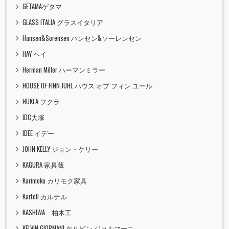
GETAMAゲタマ
GLASS ITALIA グラスイタリア
Hansen&Sorensen ハンセン&ソーレンセン
HAY ヘイ
Herman Miller ハーマンミラー
HOUSE OF FINN JUHL ハウス オブ フィン ユール
HUKLA フクラ
IDC大塚
IDEE イデー
JOHN KELLY ジョン・ケリー
KAGURA 家具蔵
Karimoku カリモク家具
Kartell カルテル
KASHIWA 柏木工
KELVIN GIORMANI ケルビン ジョルマーニ