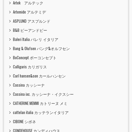
Artek アルテック
Artemide アルテミデ
ASPLUND アスプルンド
B&B ビーアンドビー
Baleri Italia バレリ イタリア
Bang & Olufsen バング&オルフセン
BoConcept ボーコンセプト
Calligaris カリガリス
Carl hansen&son カールハンセン
Cassina カッシーナ
Cassina ixc. カッシーナ・イクスシー
CATHERINE MEMMI カトリーヌ メミ
cattelan italia カッテランイタリア
CIBONE シボネ
CONDEHOUSE カンディハウス