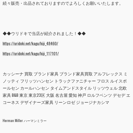
続々販売・出品されておりますのでよろしくお願いいたします。
◆◆ウリドキで当店が紹介されました！◆◆
https://uridoki.net/kagu/kiji_48460/
https://uridoki.net/kagu/kiji_117101/
カッシーナ 買取 ブランド家具 ブランド家具買取 アルフレックス ミ
ノッティ フリッツハンセン トラックファニチャー フロス ルイスポ
ールセン カールハンセン タイムアンドスタイル リッツウェル 北欧
家具 B&B 東京 東京23区 大阪 名古屋 愛知 神戸 ロルフベンツ デセデ エ
コーネス デザイナーズ家具 リーンロゼ ジョージナカシマ
Herman Miller ハーマンミラー