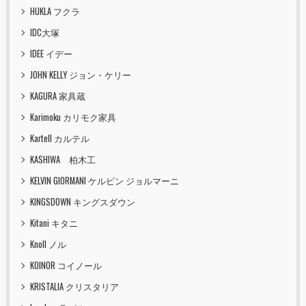
HUKLA フクラ
IDC大塚
IDEE イデー
JOHN KELLY ジョン・ケリー
KAGURA 家具蔵
Karimoku カリモク家具
Kartell カルテル
KASHIWA 柏木工
KELVIN GIORMANI ケルビン ジョルマーニ
KINGSDOWN キングスダウン
Kitani キタニ
Knoll ノル
KOINOR コイノール
KRISTALIA クリスタリア