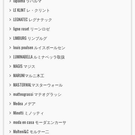
lapalma ラパルマ
LE KLINT レ・クリント
LEGNATEC レグナテック
ligne roset リーンロゼ
LIMBURG リンブルグ
louis poulsen ルイスポールセン
LUMINABELLA ルミナベッラ取扱
MAGIS マジス
MARUNIマルニ木工
MASTERWALマスターウォール
matteograssi マテオグラッシ
Medea メデア
Minotti ミノッティ
moda en casa モーダエンカーサ
Molteni&C モルテー二