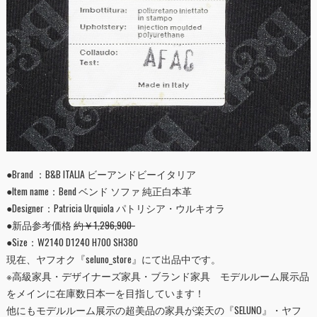
●Brand ：B&B ITALIA ビーアンドビーイタリア
●Item name：Bend ベンド ソファ 純正白本革
●Designer：Patricia Urquiola パトリシア・ウルキオラ
●新品参考価格
約￥1,296,900
-
●Size：W2140 D1240 H700 SH380
現在、ヤフオク『
seluno_store
』にて出品中です。
※高級家具・デザイナーズ家具・ブランド家具 モデルルーム展示品
をメインに在庫数日本一を目指しています！
他にもモデルルーム展示の超美品の家具が楽天の『
SELUNO
』・ヤフ