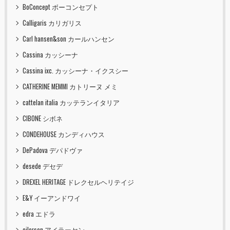
BoConcept ボーコンセプト
Calligaris カリガリス
Carl hansen&son カールハンセン
Cassina カッシーナ
Cassina ixc. カッシーナ・イクスシー
CATHERINE MEMMI カトリーヌ メミ
cattelan italia カッテランイタリア
CIBONE シボネ
CONDEHOUSE カンディハウス
DePadova デパドヴァ
desede デセデ
DREXEL HERITAGE ドレクセルヘリテイジ
E&Y イーアンドワイ
edra エドラ
eilersen アイラーセン