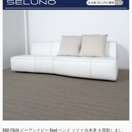
B&B ITALIA ビーアンドビー Bend ベンド ソファ 白本革 を買取しまし