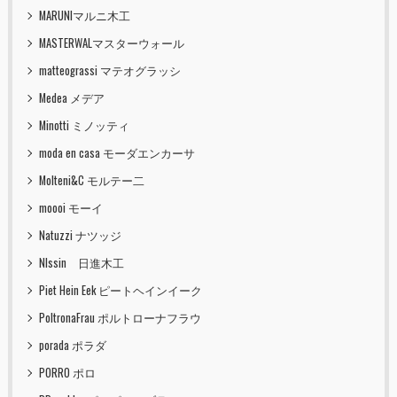
MARUNIマルニ木工
MASTERWALマスターウォール
matteograssi マテオグラッシ
Medea メデア
Minotti ミノッティ
moda en casa モーダエンカーサ
Molteni&C モルテー二
moooi モーイ
Natuzzi ナツッジ
NIssin 日進木工
Piet Hein Eek ピートヘインイーク
PoltronaFrau ポルトローナフラウ
porada ポラダ
PORRO ポロ