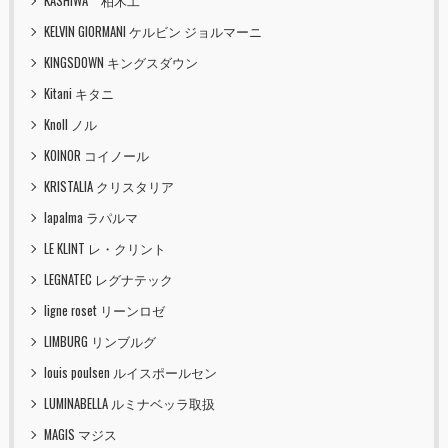
KASHIWA 柏木工
KELVIN GIORMANI ケルビン ジョルマーニ
KINGSDOWN キングスダウン
Kitani キタニ
Knoll ノル
KOINOR コイノール
KRISTALIA クリスタリア
lapalma ラパルマ
LE KLINT レ・クリント
LEGNATEC レグナテック
ligne roset リーンロゼ
LIMBURG リンブルグ
louis poulsen ルイスポールセン
LUMINABELLA ルミナベッラ取扱
MAGIS マジス