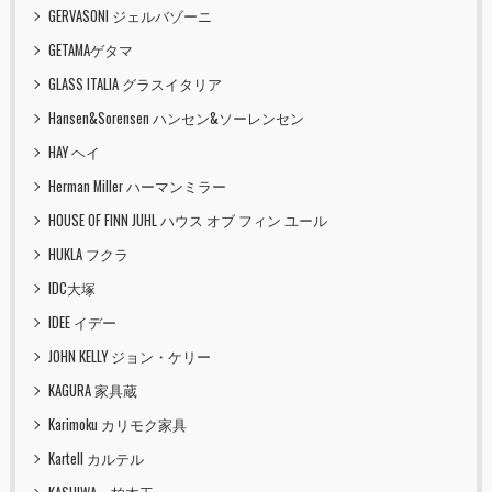
GERVASONI ジェルバゾーニ
GETAMAゲタマ
GLASS ITALIA グラスイタリア
Hansen&Sorensen ハンセン&ソーレンセン
HAY ヘイ
Herman Miller ハーマンミラー
HOUSE OF FINN JUHL ハウス オブ フィン ユール
HUKLA フクラ
IDC大塚
IDEE イデー
JOHN KELLY ジョン・ケリー
KAGURA 家具蔵
Karimoku カリモク家具
Kartell カルテル