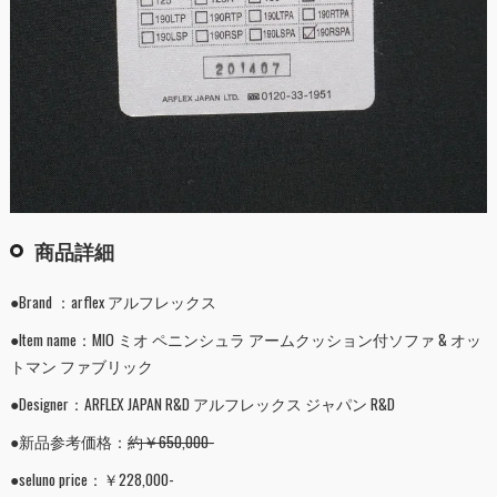
商品詳細
●Brand ：arflex アルフレックス
●Item name：MIO ミオ ペニンシュラ アームクッション付ソファ & オッ
トマン ファブリック
●Designer：ARFLEX JAPAN R&D アルフレックス ジャパン R&D
●新品参考価格：
約￥650,000-
●seluno price：￥228,000-