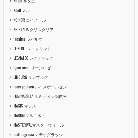
Kitani キタニ
Knoll ノル
KOINOR コイノール
KRISTALIA クリスタリア
lapalma ラパルマ
LE KLINT レ・クリント
LEGNATEC レグナテック
ligne roset リーンロゼ
LIMBURG リンブルグ
louis poulsen ルイスポールセン
LUMINABELLA ルミナベッラ取扱
MAGIS マジス
MARUNIマルニ木工
MASTERWALマスターウォール
matteograssi マテオグラッシ