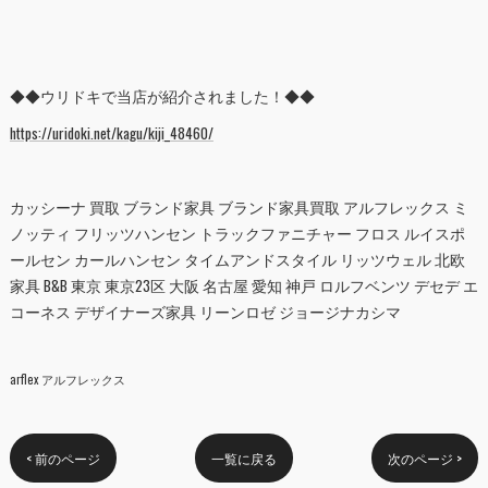
◆◆ウリドキで当店が紹介されました！◆◆
https://uridoki.net/kagu/kiji_48460/
カッシーナ 買取 ブランド家具 ブランド家具買取 アルフレックス ミ
ノッティ フリッツハンセン トラックファニチャー フロス ルイスポ
ールセン カールハンセン タイムアンドスタイル リッツウェル 北欧
家具 B&B 東京 東京23区 大阪 名古屋 愛知 神戸 ロルフベンツ デセデ エ
コーネス デザイナーズ家具 リーンロゼ ジョージナカシマ
arflex アルフレックス
< 前のページ
一覧に戻る
次のページ >