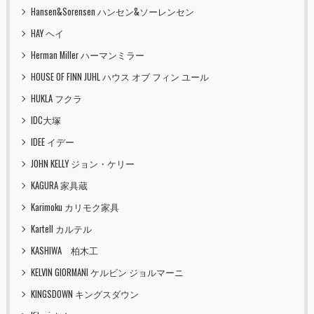
Hansen&Sorensen ハンセン&ソーレンセン
HAY ヘイ
Herman Miller ハーマンミラー
HOUSE OF FINN JUHL ハウス オブ フィン ユール
HUKLA フクラ
IDC大塚
IDEE イデー
JOHN KELLY ジョン・ケリー
KAGURA 家具蔵
Karimoku カリモク家具
Kartell カルテル
KASHIWA 柏木工
KELVIN GIORMANI ケルビン ジョルマーニ
KINGSDOWN キングスダウン