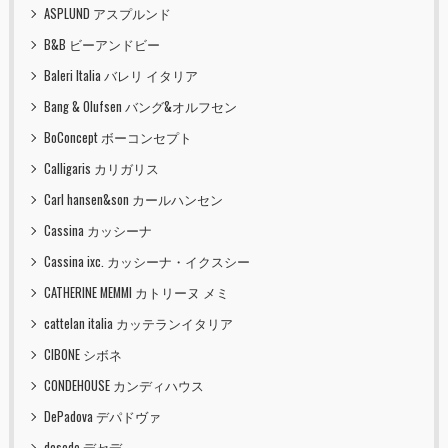
ASPLUND アスプルンド
B&B ビーアンドビー
Baleri Italia バレリ イタリア
Bang & Olufsen バング&オルフセン
BoConcept ボーコンセプト
Calligaris カリガリス
Carl hansen&son カールハンセン
Cassina カッシーナ
Cassina ixc. カッシーナ・イクスシー
CATHERINE MEMMI カトリーヌ メミ
cattelan italia カッテランイタリア
CIBONE シボネ
CONDEHOUSE カンディハウス
DePadova デパドヴァ
desede デセデ