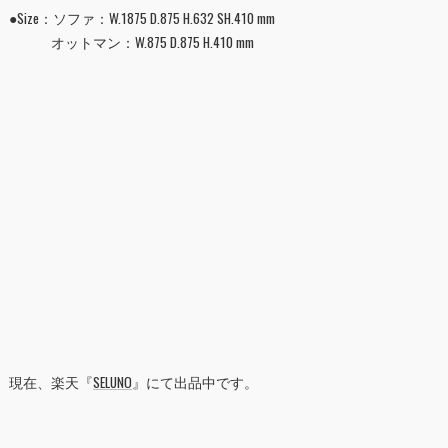
●Size：ソファ：W.1875 D.875 H.632 SH.410 mm
オットマン：W.875 D.875 H.410 mm
現在、楽天『
SELUNO
』にて出品中です。