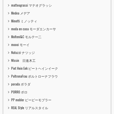
matteograssi マテオグラッシ
Medea メデア
Minotti ミノッティ
moda en casa モーダエンカーサ
Molteni&C モルテー二
moooi モーイ
Natuzzi ナツッジ
NIssin 日進木工
Piet Hein Eek ピートヘインイーク
PoltronaFrau ポルトローナフラウ
porada ポラダ
PORRO ポロ
PP mobler ピーピーモブラー
REAL Style リアルスタイル