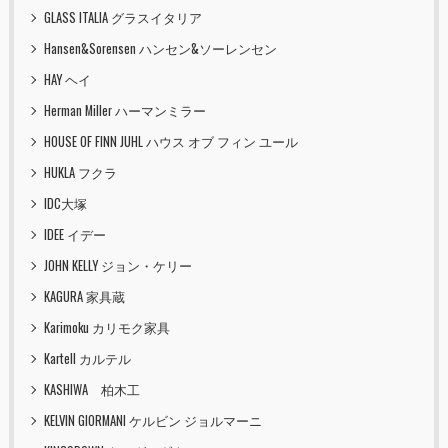
GLASS ITALIA グラスイタリア
Hansen&Sorensen ハンセン&ソーレンセン
HAY ヘイ
Herman Miller ハーマンミラー
HOUSE OF FINN JUHL ハウス オブ フィン ユール
HUKLA フクラ
IDC大塚
IDEE イデー
JOHN KELLY ジョン・ケリー
KAGURA 家具蔵
Karimoku カリモク家具
Kartell カルテル
KASHIWA 柏木工
KELVIN GIORMANI ケルビン ジョルマーニ