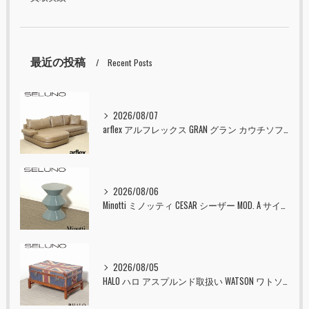
最近の投稿
Recent Posts
2026/08/07
arflex アルフレックス GRAN グラン カウチソファ 本革 入荷しました！！
2026/08/06
Minotti ミノッティ CESAR シーザー MOD. A サイドテーブル スツール セラドン 入荷しました！！
2026/08/05
HALO ハロ アスプルンド取扱い WATSON ワトソン ミディアム トランク & スタンド セット ユニオンジャック 入荷しました！！