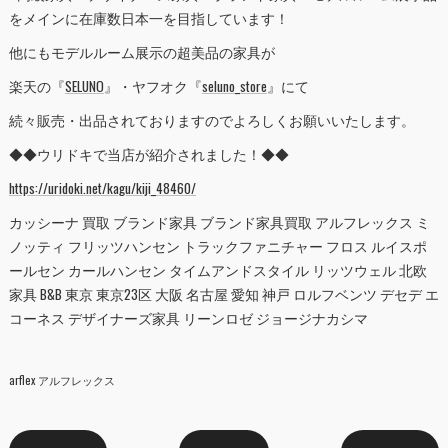
をメインに在庫数日本一を目指しています！
他にもモデルルーム展示の超美品の家具が
楽天の『
SELUNO
』・ヤフオク『
seluno_store
』にて
続々販売・出品されておりますのでよろしくお願いいたします。
◆◆ウリドキで当店が紹介されました！◆◆
https://uridoki.net/kagu/kiji_48460/
カッシーナ 買取 ブランド家具 ブランド家具買取 アルフレックス ミ
ノッティ フリッツハンセン トラックファニチャー フロス ルイスポ
ールセン カールハンセン タイムアンドスタイル リッツウェル 北欧
家具 B&B 東京 東京23区 大阪 名古屋 愛知 神戸 ロルフベンツ デセデ エ
コーネス デザイナーズ家具 リーンロゼ ジョージナカシマ
arflex アルフレックス