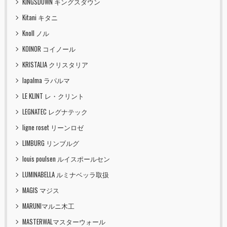
KINGSDOWN キングスダウン
Kitani キタニ
Knoll ノル
KOINOR コイノール
KRISTALIA クリスタリア
lapalma ラパルマ
LE KLINT レ・クリント
LEGNATEC レグナテック
ligne roset リーンロゼ
LIMBURG リンブルグ
louis poulsen ルイスポールセン
LUMINABELLA ルミナベッラ取扱
MAGIS マジス
MARUNIマルニ木工
MASTERWALマスターウォール