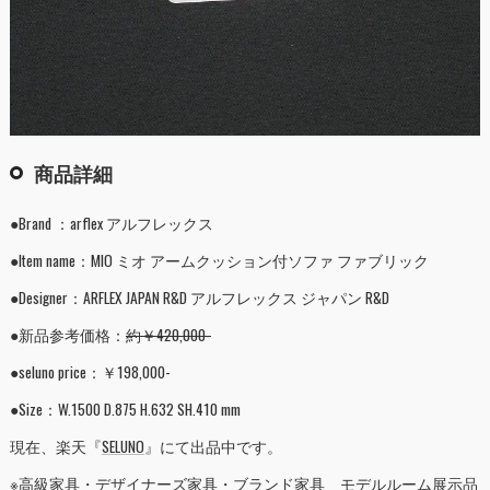
商品詳細
●Brand ：arflex アルフレックス
●Item name：MIO ミオ アームクッション付ソファ ファブリック
●Designer：ARFLEX JAPAN R&D アルフレックス ジャパン R&D
●新品参考価格：
約￥420,000-
●seluno price：￥198,000-
●Size：W.1500 D.875 H.632 SH.410 mm
現在、楽天『
SELUNO
』にて出品中です。
※高級家具・デザイナーズ家具・ブランド家具 モデルルーム展示品