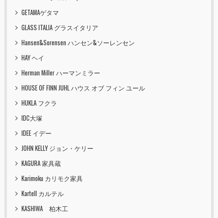
GETAMAゲタマ
GLASS ITALIA グラスイタリア
Hansen&Sorensen ハンセン&ソーレンセン
HAY ヘイ
Herman Miller ハーマンミラー
HOUSE OF FINN JUHL ハウス オブ フィン ユール
HUKLA フクラ
IDC大塚
IDEE イデー
JOHN KELLY ジョン・ケリー
KAGURA 家具蔵
Karimoku カリモク家具
Kartell カルテル
KASHIWA 柏木工