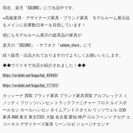
現在、楽天『
SELUNO
』にて出品中です。
※高級家具・デザイナーズ家具・ブランド家具 モデルルーム展示品
をメインに在庫数日本一を目指しています！
他にもモデルルーム展示の超美品の家具が
楽天の『
SELUNO
』・ヤフオク『
seluno_store
』にて
続々販売・出品されておりますのでよろしくお願いいたします。
◆◆ウリドキで当店が紹介されました！◆◆
https://uridoki.net/kagu/kiji_48460/
https://uridoki.net/kagu/kiji_117101/
カッシーナ 買取 ブランド家具 ブランド家具買取 アルフレックス ミ
ノッティ フリッツハンセン トラックファニチャー フロス ルイスポ
ールセン カールハンセン タイムアンドスタイル リッツウェル 北欧
家具 B&B 東京 東京23区 大阪 名古屋 愛知 神戸 ロルフベンツ デセデ エ
コーネス デザイナーズ家具 リーンロゼ ジョージナカシマ