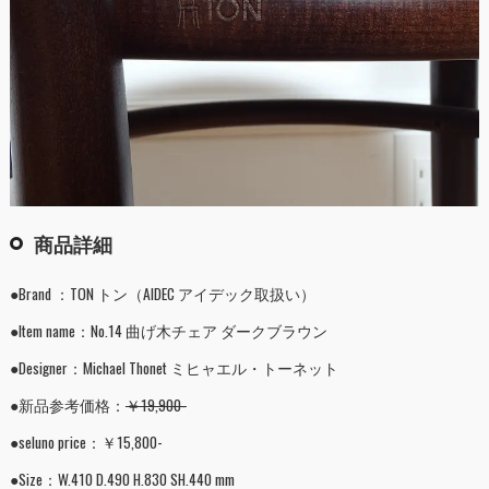
商品詳細
●Brand ：TON トン（AIDEC アイデック取扱い）
●Item name：No.14 曲げ木チェア ダークブラウン
●Designer：Michael Thonet ミヒャエル・トーネット
●新品参考価格：
￥19,900-
●seluno price：￥15,800-
●Size：W.410 D.490 H.830 SH.440 mm