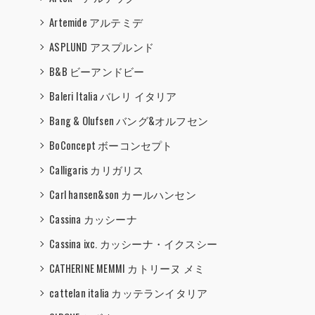
Artemide アルテミデ
ASPLUND アスプルンド
B&B ビーアンドビー
Baleri Italia バレリ イタリア
Bang & Olufsen バング&オルフセン
BoConcept ボーコンセプト
Calligaris カリガリス
Carl hansen&son カールハンセン
Cassina カッシーナ
Cassina ixc. カッシーナ・イクスシー
CATHERINE MEMMI カトリーヌ メミ
cattelan italia カッテランイタリア