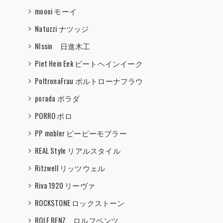
moooi モーイ
Natuzzi ナツッジ
NIssin 日進木工
Piet Hein Eek ピートヘインイーク
PoltronaFrau ポルトローナフラウ
porada ポラダ
PORRO ポロ
PP mobler ピーピーモブラー
REAL Style リアルスタイル
Ritzwell リッツウェル
Riva 1920 リーヴァ
ROCKSTONE ロックストーン
ROLF BENZ ロルフベンツ