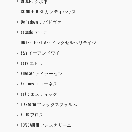
CIBONE シボネ
CONDEHOUSE カンディハウス
DePadova デパドヴァ
desede デセデ
DREXEL HERITAGE ドレクセルヘリテイジ
E&Y イーアンドワイ
edra エドラ
eilersen アイラーセン
Ekornes エコーネス
estic エスティック
Flexform フレックスフォルム
FLOS フロス
FOSCARINI フォスカリーニ