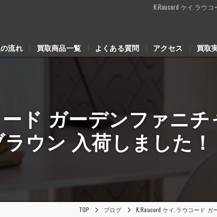
K.Raucord ケイ
取の流れ
買取商品一覧
よくある質問
アクセス
買取
.ラウコード ガーデンファニ
ブラウン 入荷しました！
TOP
ブログ
K.Raucord ケイ.ラウコ