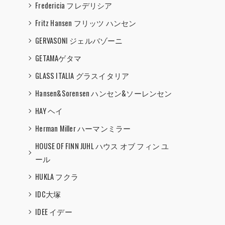
Fredericia フレデリシア
Fritz Hansen フリッツ ハンセン
GERVASONI ジェルバゾーニ
GETAMAゲタマ
GLASS ITALIA グラスイタリア
Hansen&Sorensen ハンセン&ソーレンセン
HAY ヘイ
Herman Miller ハーマンミラー
HOUSE OF FINN JUHL ハウス オブ フィン ユ
ール
HUKLA フクラ
IDC大塚
IDEE イデー