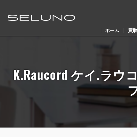
ホーム
買
K.Raucord ケイ