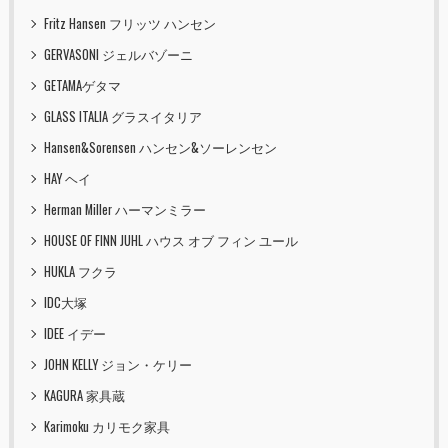
Fritz Hansen フリッツ ハンセン
GERVASONI ジェルバゾーニ
GETAMAゲタマ
GLASS ITALIA グラスイタリア
Hansen&Sorensen ハンセン&ソーレンセン
HAY ヘイ
Herman Miller ハーマンミラー
HOUSE OF FINN JUHL ハウス オブ フィン ユール
HUKLA フクラ
IDC大塚
IDEE イデー
JOHN KELLY ジョン・ケリー
KAGURA 家具蔵
Karimoku カリモク家具