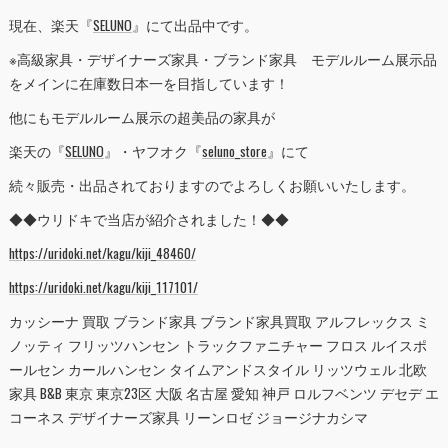
現在、楽天『
SELUNO
』にて出品中です。
※高級家具・デザイナーズ家具・ブランド家具 モデルルーム展示品
をメインに在庫数日本一を目指しています！
他にもモデルルーム展示の超美品の家具が
楽天の『
SELUNO
』・ヤフオク『
seluno_store
』にて
続々販売・出品されておりますのでよろしくお願いいたします。
◆◆ウリドキで当店が紹介されました！◆◆
https://uridoki.net/kagu/kiji_48460/
https://uridoki.net/kagu/kiji_117101/
カッシーナ 買取 ブランド家具 ブランド家具買取 アルフレックス ミ
ノッティ フリッツハンセン トラックファニチャー フロス ルイスポ
ールセン カールハンセン タイムアンドスタイル リッツウェル 北欧
家具 B&B 東京 東京23区 大阪 名古屋 愛知 神戸 ロルフベンツ デセデ エ
コーネス デザイナーズ家具 リーンロゼ ジョージナカシマ