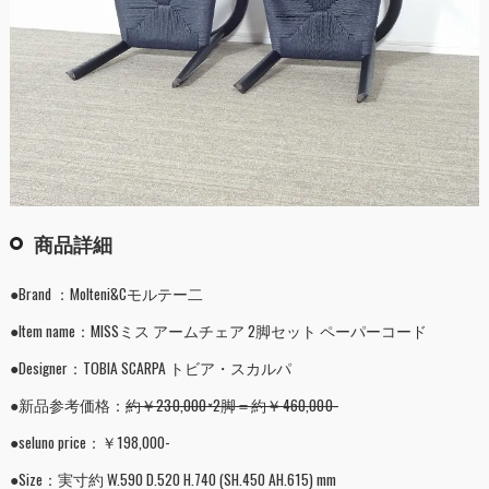
商品詳細
●Brand ：Molteni&Cモルテー二
●Item name：MISSミス アームチェア 2脚セット ペーパーコード
●Designer：TOBIA SCARPA トビア・スカルパ
●新品参考価格：
約￥230,000×2脚＝約￥460,000-
●seluno price：￥198,000-
●Size：実寸約 W.590 D.520 H.740 (SH.450 AH.615) mm