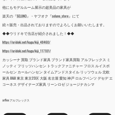
他にもモデルルーム展示の超美品の家具が
楽天の『
SELUNO
』・ヤフオク『
seluno_store
』にて
続々販売・出品されておりますのでよろしくお願いいたします。
◆◆ウリドキで当店が紹介されました！◆◆
https://uridoki.net/kagu/kiji_48460/
https://uridoki.net/kagu/kiji_117101/
カッシーナ 買取 ブランド家具 ブランド家具買取 アルフレックス ミ
ノッティ フリッツハンセン トラックファニチャー フロス ルイスポ
ールセン カールハンセン タイムアンドスタイル リッツウェル 北欧
家具 B&B 東京 東京23区 大阪 名古屋 愛知 神戸 ロルフベンツ デセデ エ
コーネス デザイナーズ家具 リーンロゼ ジョージナカシマ
arflex アルフレックス