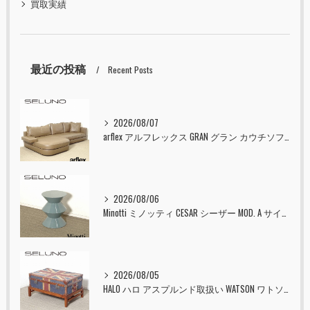
買取実績
最近の投稿
Recent Posts
2026/08/07
arflex アルフレックス GRAN グラン カウチソファ 本革 入荷しました！！
2026/08/06
Minotti ミノッティ CESAR シーザー MOD. A サイドテーブル スツール セラドン 入荷しました！！
2026/08/05
HALO ハロ アスプルンド取扱い WATSON ワトソン ミディアム トランク & スタンド セット ユニオンジャック 入荷しました！！