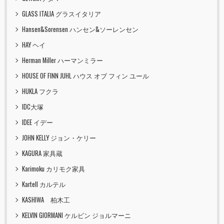
GLASS ITALIA グラスイタリア
Hansen&Sorensen ハンセン&ソーレンセン
HAY ヘイ
Herman Miller ハーマンミラー
HOUSE OF FINN JUHL ハウス オブ フィン ユール
HUKLA フクラ
IDC大塚
IDEE イデー
JOHN KELLY ジョン・ケリー
KAGURA 家具蔵
Karimoku カリモク家具
Kartell カルテル
KASHIWA 柏木工
KELVIN GIORMANI ケルビン ジョルマーニ