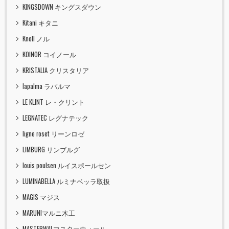
KINGSDOWN キングスダウン
Kitani キタニ
Knoll ノル
KOINOR コイノール
KRISTALIA クリスタリア
lapalma ラパルマ
LE KLINT レ・クリント
LEGNATEC レグナテック
ligne roset リーンロゼ
LIMBURG リンブルグ
louis poulsen ルイスポールセン
LUMINABELLA ルミナベッラ取扱
MAGIS マジス
MARUNIマルニ木工
MASTERWALマスターウォール