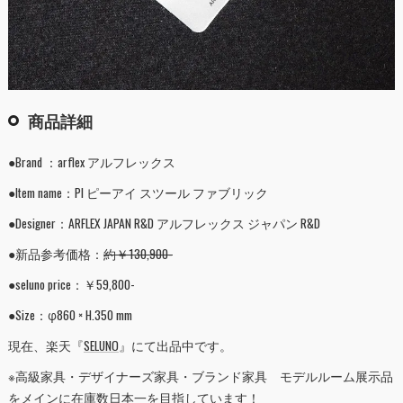
商品詳細
●Brand ：arflex アルフレックス
●Item name：PI ピーアイ スツール ファブリック
●Designer：ARFLEX JAPAN R&D アルフレックス ジャパン R&D
●新品参考価格：
約￥130,900-
●seluno price：￥59,800-
●Size：φ860 × H.350 mm
現在、楽天『
SELUNO
』にて出品中です。
※高級家具・デザイナーズ家具・ブランド家具 モデルルーム展示品
をメインに在庫数日本一を目指しています！