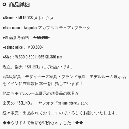
商品詳細
●Brand ：METROCS メトロクス
●Item name：Acapulco アカプルコ チェア / ブラック
●新品参考価格：
￥68,200-
●seluno price：￥33,800-
●Size：W.630 D.890 H.965 SH.380 mm
現在、楽天『
SELUNO
』にて出品中です。
※高級家具・デザイナーズ家具・ブランド家具 モデルルーム展示品
をメインに在庫数日本一を目指しています！
他にもモデルルーム展示の超美品の家具が
楽天の『
SELUNO
』・ヤフオク『
seluno_store
』にて
続々販売・出品されておりますのでよろしくお願いいたします。
◆◆ウリドキで当店が紹介されました！◆◆