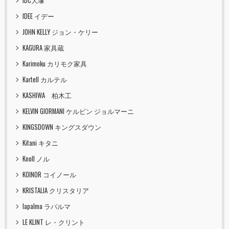
IDC大塚
IDEE イデー
JOHN KELLY ジョン・ケリー
KAGURA 家具蔵
Karimoku カリモク家具
Kartell カルテル
KASHIWA 柏木工
KELVIN GIORMANI ケルビン ジョルマーニ
KINGSDOWN キングスダウン
Kitani キタニ
Knoll ノル
KOINOR コイノール
KRISTALIA クリスタリア
lapalma ラパルマ
LE KLINT レ・クリント