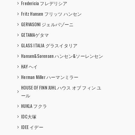
Fredericia フレデリシア
Fritz Hansen フリッツ ハンセン
GERVASONI ジェルバゾーニ
GETAMAゲタマ
GLASS ITALIA グラスイタリア
Hansen&Sorensen ハンセン&ソーレンセン
HAY ヘイ
Herman Miller ハーマンミラー
HOUSE OF FINN JUHL ハウス オブ フィン ユ
ール
HUKLA フクラ
IDC大塚
IDEE イデー