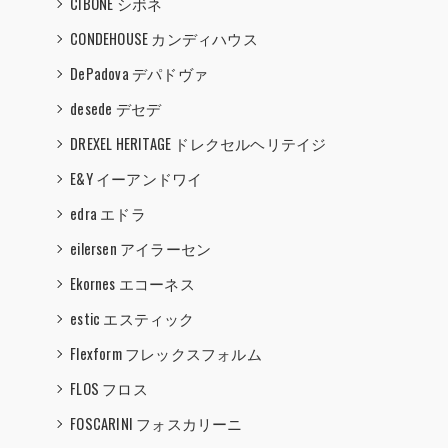
CIBONE シボネ
CONDEHOUSE カンディハウス
DePadova デパドヴァ
desede デセデ
DREXEL HERITAGE ドレクセルヘリテイジ
E&Y イーアンドワイ
edra エドラ
eilersen アイラーセン
Ekornes エコーネス
estic エスティック
Flexform フレックスフォルム
FLOS フロス
FOSCARINI フォスカリーニ