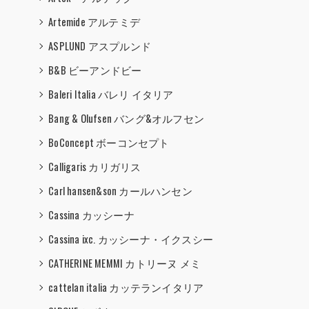
Artemide アルテミデ
ASPLUND アスプルンド
B&B ビーアンドビー
Baleri Italia バレリ イタリア
Bang & Olufsen バング&オルフセン
BoConcept ボーコンセプト
Calligaris カリガリス
Carl hansen&son カールハンセン
Cassina カッシーナ
Cassina ixc. カッシーナ・イクスシー
CATHERINE MEMMI カトリーヌ メミ
cattelan italia カッテランイタリア