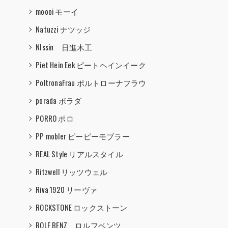
moooi モーイ
Natuzzi ナツッジ
NIssin 日進木工
Piet Hein Eek ピートヘインイーク
PoltronaFrau ポルトローナフラウ
porada ポラダ
PORRO ポロ
PP mobler ピーピーモブラー
REAL Style リアルスタイル
Ritzwell リッツウェル
Riva 1920 リーヴァ
ROCKSTONE ロックストーン
ROLF BENZ ロルフベンツ