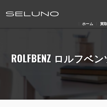
ホーム
買
ROLFBENZ ロルフベ