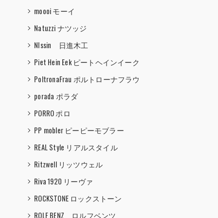
moooi モーイ
Natuzzi ナツッジ
NIssin 日進木工
Piet Hein Eek ピートヘインイーク
PoltronaFrau ポルトローナフラウ
porada ポラダ
PORRO ポロ
PP mobler ピーピーモブラー
REAL Style リアルスタイル
Ritzwell リッツウェル
Riva 1920 リーヴァ
ROCKSTONE ロックストーン
ROLF BENZ ロルフベンツ