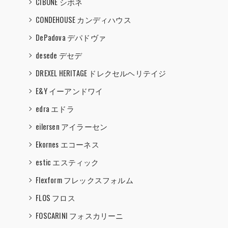
CIBONE シボネ
CONDEHOUSE カンディハウス
DePadova デパドヴァ
desede デセデ
DREXEL HERITAGE ドレクセルヘリテイジ
E&Y イーアンドワイ
edra エドラ
eilersen アイラーセン
Ekornes エコーネス
estic エスティック
Flexform フレックスフォルム
FLOS フロス
FOSCARINI フォスカリーニ