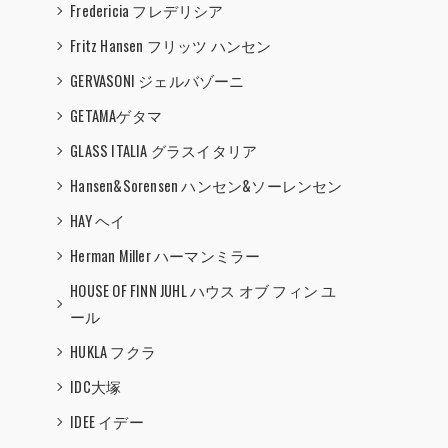
Fredericia フレデリシア
Fritz Hansen フリッツ ハンセン
GERVASONI ジェルバゾーニ
GETAMAゲタマ
GLASS ITALIA グラスイタリア
Hansen&Sorensen ハンセン&ソーレンセン
HAY ヘイ
Herman Miller ハーマンミラー
HOUSE OF FINN JUHL ハウス オブ フィン ユ
ール
HUKLA フクラ
IDC大塚
IDEE イデー