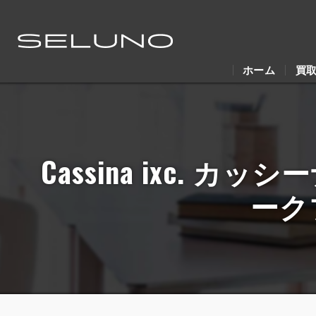
ホーム
買
Cassina ixc. 
ーク