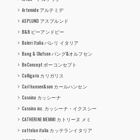
Artemide アルテミデ
ASPLUND アスプルンド
B&B ビーアンドビー
Baleri Italia バレリ イタリア
Bang & Olufsen バング&オルフセン
BoConcept ボーコンセプト
Calligaris カリガリス
Carl hansen&son カールハンセン
Cassina カッシーナ
Cassina ixc. カッシーナ・イクスシー
CATHERINE MEMMI カトリーヌ メミ
cattelan italia カッテランイタリア